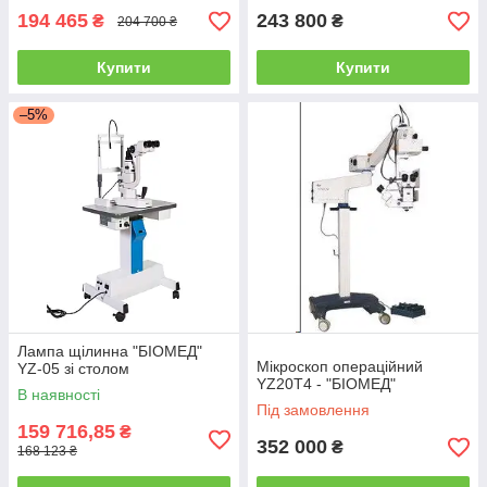
194 465
243 800
₴
₴
204 700 ₴
Купити
Купити
–5%
Лампа щілинна "БІОМЕД"
Мікроскоп операційний
YZ-05 зі столом
YZ20T4 - "БІОМЕД"
В наявності
Під замовлення
159 716,85
₴
352 000
₴
168 123 ₴