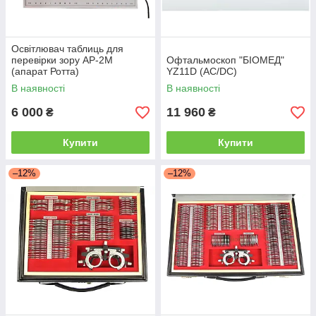
Освітлювач таблиць для
перевірки зору АР-2М
Офтальмоскоп "БІОМЕД"
(апарат Ротта)
YZ11D (АС/DC)
В наявності
В наявності
6 000
11 960
₴
₴
Купити
Купити
–12%
–12%