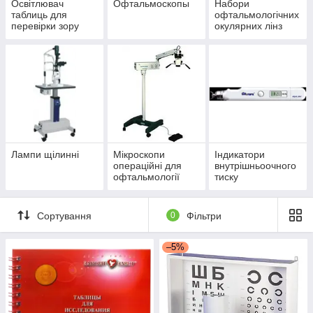
Освітлювач
Офтальмоскопы
Набори
таблиць для
офтальмологічних
перевірки зору
окулярних лінз
АР-1М (апарат
Ротта)
Лампи щілинні
Мікроскопи
Індикатори
операційні для
внутрішньоочного
офтальмології
тиску
Сортування
0
Фільтри
–5%