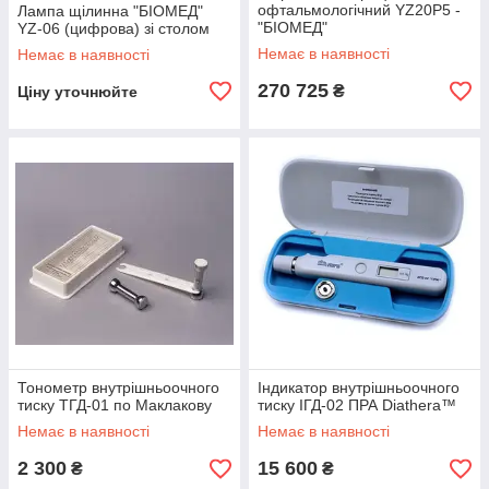
офтальмологічний YZ20Р5 -
Лампа щілинна "БІОМЕД"
"БІОМЕД"
YZ-06 (цифрова) зі столом
Немає в наявності
Немає в наявності
270 725
₴
Ціну уточнюйте
Тонометр внутрішньоочного
Індикатор внутрішньоочного
тиску ТГД-01 по Маклакову
тиску ІГД-02 ПРА Diathera™
Немає в наявності
Немає в наявності
2 300
15 600
₴
₴