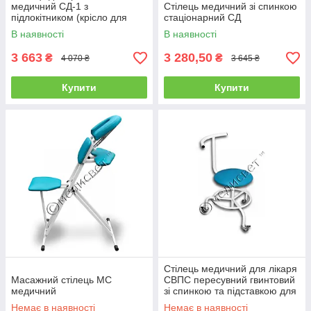
медичний СД-1 з
Стілець медичний зі спинкою
підлокітником (крісло для
стаціонарний СД
забору крові стілець)
В наявності
В наявності
3 663
3 280,50
₴
₴
4 070 ₴
3 645 ₴
Купити
Купити
Стілець медичний для лікаря
Масажний стілець МС
СВПС пересувний гвинтовий
медичний
зі спинкою та підставкою для
ніг
Немає в наявності
Немає в наявності