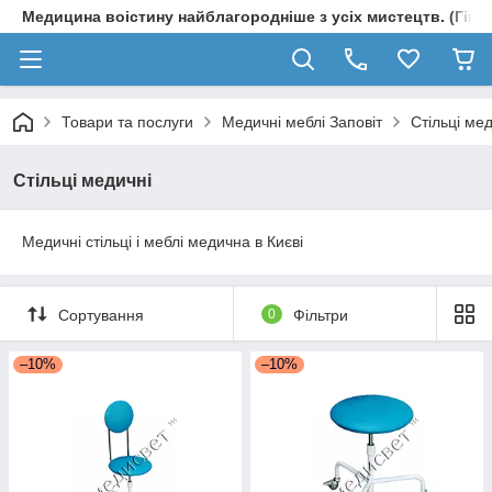
Медицина воістину найблагородніше з усіх мистецтв. (Гіпп
Товари та послуги
Медичні меблі Заповіт
Стільці ме
Стільці медичні
Медичні стільці і меблі медична в Києві
Сортування
0
Фільтри
–10%
–10%