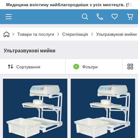
Медицина воістину найблагородніше з усіх мистецтв. (Гіпп
Товари та послуги
Стерилізація
Ультразвукові мийки
Ультразвукові мийки
Сортування
0
Фільтри