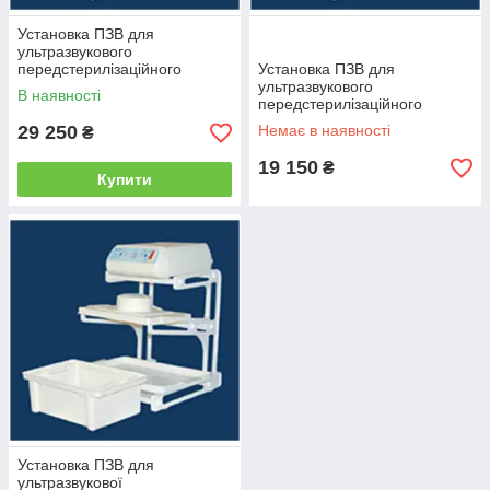
Установка ПЗВ для
ультразвукового
передстерилізаційного
Установка ПЗВ для
очищення мед. виробів УЗО
ультразвукового
В наявності
10-01-«МЕДЕЛ» (з ємністю
передстерилізаційного
10л.)
очищення мед. виробів ПЗВ
29 250
Немає в наявності
₴
3-01-«МЕДЕЛ» (з ємністю 3
літри)
19 150
₴
Купити
Установка ПЗВ для
ультразвукової