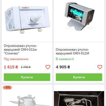
Опромінювач ртутно-
кварцовий ОКН-011м
Опромінювач ртутно-
"Сонечко"
кварцовий ОКН-011М
Під замовлення
В наявності
1 615
4 905
₴
₴
1 700 ₴
Купити
Купити
–5%