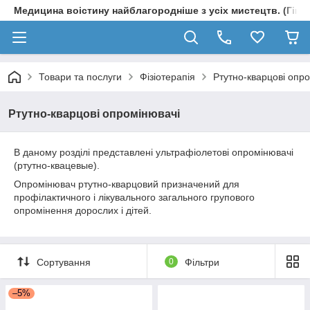
Медицина воістину найблагородніше з усіх мистецтв. (Гіпп
Товари та послуги
Фізіотерапія
Ртутно-кварцові опр
Ртутно-кварцові опромінювачі
В даному розділі представлені ультрафіолетові опромінювачі
(ртутно-квацевые).
Опромінювач ртутно-кварцовий призначений для
профілактичного і лікувального загального групового
опромінення дорослих і дітей.
Сортування
0
Фільтри
–5%