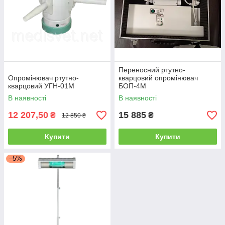
Переносний ртутно-
Опромінювач ртутно-
кварцовий опромінювач
кварцовий УГН-01М
БОП-4М
В наявності
В наявності
12 207,50
15 885
₴
₴
12 850 ₴
Купити
Купити
–5%