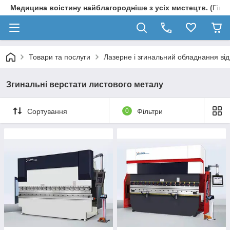
Медицина воістину найблагородніше з усіх мистецтв. (Гіпп
Товари та послуги
Лазерне і згинальний обладнання ві
Згинальні верстати листового металу
Сортування
0
Фільтри