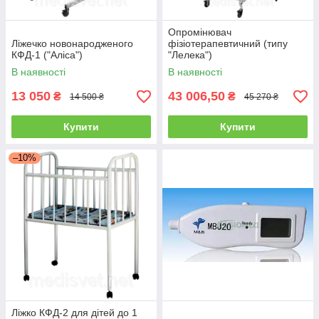
Опромінювач
Ліжечко новонародженого
фізіотерапевтичний (типу
КФД-1 ("Аліса")
"Лелека")
В наявності
В наявності
13 050
43 006,50
₴
₴
14 500 ₴
45 270 ₴
Купити
Купити
–10%
Ліжко КФД-2 для дітей до 1