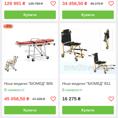
128 991
34 456,50
₴
₴
135 780 ₴
36 270 ₴
Купити
Купити
–5%
Ноші медичні "БІОМЕД" B06
Ноші медичні "БІОМЕД" В11
В наявності
В наявності
45 058,50
16 275
₴
₴
47 430 ₴
Купити
Купити