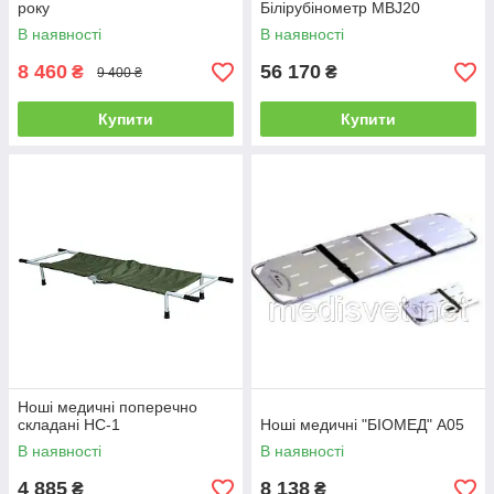
року
Білірубінометр MBJ20
В наявності
В наявності
8 460
56 170
₴
₴
9 400 ₴
Купити
Купити
Ноші медичні поперечно
складані НС-1
Ноші медичні "БІОМЕД" А05
В наявності
В наявності
4 885
8 138
₴
₴