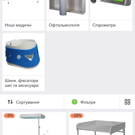
Ноші медичні
Офтальмологія
Спірометри
Шини, фіксатори
шиї та аксесуари
Сортування
0
Фільтри
–5%
–10%