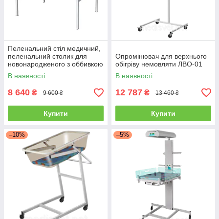
Пеленальний стіл медичний,
пеленальний столик для
Опромінювач для верхнього
новонародженого з оббивкою
обігріву немовляти ЛВО-01
СПЛ
В наявності
В наявності
8 640
12 787
₴
₴
9 600 ₴
13 460 ₴
Купити
Купити
–10%
–5%