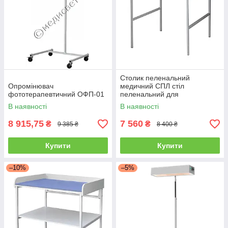
Столик пеленальний
Опромінювач
медичний СПЛ стіл
фототерапевтичний ОФП-01
пеленальний для
новонародженого
В наявності
В наявності
8 915,75
7 560
₴
₴
9 385 ₴
8 400 ₴
Купити
Купити
–10%
–5%