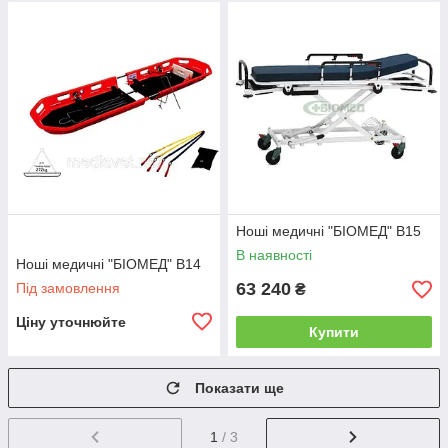
Ноші медичні "БІОМЕД" B15
В наявності
Ноші медичні "БІОМЕД" B14
63 240
Під замовлення
₴
Ціну уточнюйте
Купити
Показати ще
1
/ 3