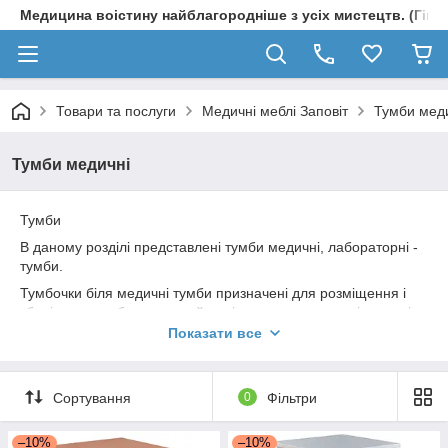
Медицина воістину найблагородніше з усіх мистецтв. (Гіпп
Товари та послуги
Медичні меблі Заповіт
Тумби мед
Тумби медичні
Тумби
В даному розділі представлені тумби медичні, лабораторні -
тумби.
Тумбочки біля медичні тумби призначені для розміщення і
зберігання особистих речей пацієнта, а також розміщення і
зберігання ліків, інструментів та медичної апаратури.
Показати все
Сортування
0
Фільтри
–10%
–10%