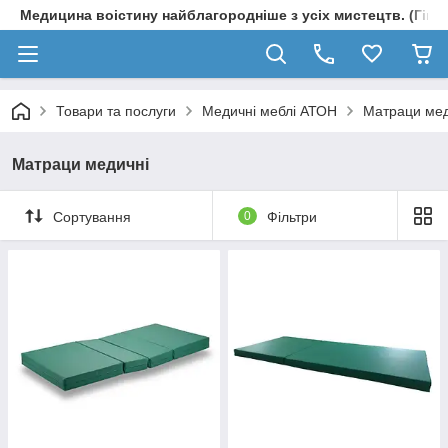
Медицина воістину найблагородніше з усіх мистецтв. (Гіпп
Товари та послуги
Медичні меблі АТОН
Матраци мед
Матраци медичні
Сортування
0
Фільтри