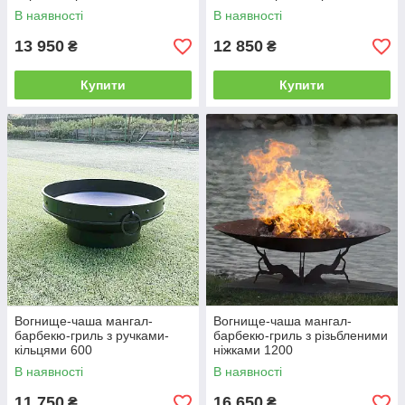
В наявності
В наявності
13 950
12 850
₴
₴
Купити
Купити
Вогнище-чаша мангал-
Вогнище-чаша мангал-
барбекю-гриль з ручками-
барбекю-гриль з різьбленими
кільцями 600
ніжками 1200
В наявності
В наявності
11 750
16 650
₴
₴