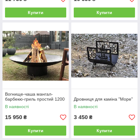
Купити
Купити
Вогнище-чаша мангал-
барбекю-гриль простий 1200
Дровниця для каміна "Море"
В наявності
В наявності
15 950
3 450
₴
₴
Купити
Купити