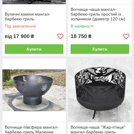
Вогнище-чаша мангал-
Вуличні каміни мангал-
барбекю-гриль простий із
барбекю-гриль
зольником (діаметр 120 см)
Під замовлення
В наявності
17 900
18 750
від
₴
₴
Купити
Купити
Вогнище-півсфера мангал-
Вогнище-чаша "Жар-птиця"
барбекю-гриль Малюнки
мангал-барбекю-гриль