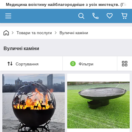
Медицина воістину найблагородніше з усіх мистецтв. (Гіпп
Товари та послуги
Вуличні каміни
Вуличні каміни
Сортування
0
Фільтри