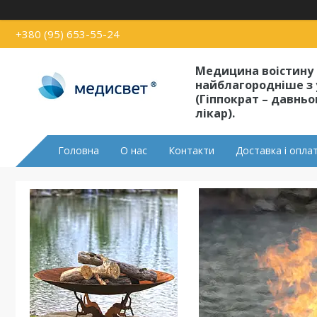
+380 (95) 653-55-24
Медицина воістину
найблагородніше з 
(Гіппократ – давнь
лікар).
Головна
О нас
Контакти
Доставка і опла