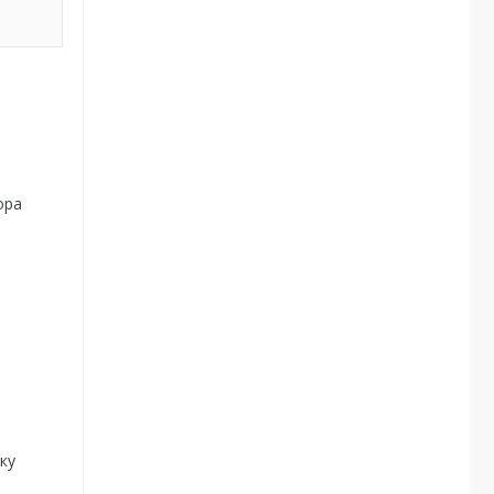
ора
ку