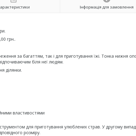
арактеристики
Інформація для замовлення
ри.
00 грн..
ження за багаттям, так і для приготування їжі. Тонка нижня оп
відпочиваючим біля неї людям.
я ділянки.
зійними властивостями
нструментом для приготування улюблених страв. У другому випад
повідного розміру.