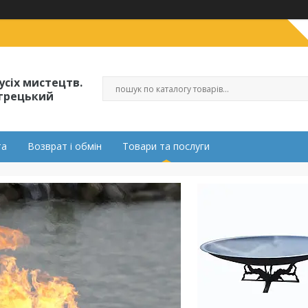
усіх мистецтв.
огрецький
та
Возврат і обмін
Товари та послуги