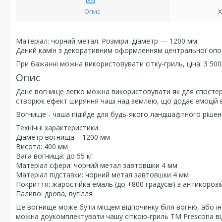
Опис
Х
Матеріал: чорний метал. Розміри: діаметр — 1200 мм.
Даний камін з декоративним оформленням центральної опо
При бажанні можна використовувати сітку-гриль, ціна: 3 500,
Опис
Дане вогнище легко можна використовувати як для спостере
створює ефект ширяння чаші над землею, що додає емоцій 
Вогнище - чаша підійде для будь-якого ландшафтного рішенн
Технічні характеристики:
Діаметр вогнища – 1200 мм
Висота: 400 мм
Вага вогнища: до 55 кг
Матеріал сфери: чорний метал завтовшки 4 мм
Матеріал підставки: чорний метал завтовшки 4 мм
Покриття: жаростійка емаль (до +800 градусів) з антикоро
Паливо: дрова, вугілля
Це вогнище може бути місцем відпочинку біля вогню, або і
можна доукомплектувати чашу сіткою-гриль ТМ Prescona від