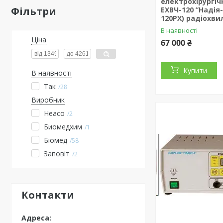
електрохірургі
Фільтри
ЕХВЧ-120 ”Надія
120РХ) радіохв
В наявності
Ціна
67 000 ₴
Купити
В наявності
Так
28
Виробник
Heaco
2
Биомедхим
1
Біомед
58
Заповіт
2
Контакти