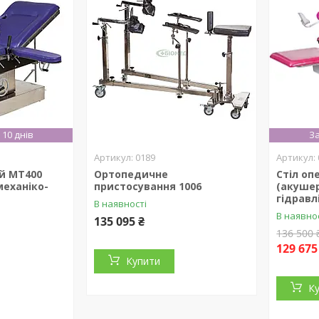
10 днів
За
0189
ий МТ400
Ортопедичне
Стіл оп
механіко-
пристосування 1006
(акушер
гідравл
В наявності
В наявно
135 095 ₴
136 500 
129 675
Купити
К