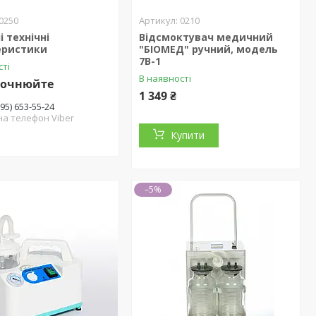
0250
0210
і технічні
Відсмоктувач медичний
еристики
"БІОМЕД" ручний, модель
7В-1
сті
В наявності
точнюйте
1 349 ₴
(95) 653-55-24
на телефон Viber
Купити
–5%