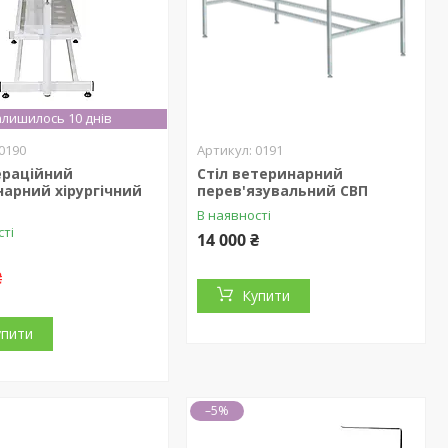
лишилось 10 днів
0190
0191
ераційний
Стіл ветеринарний
арний хірургічний
перев'язувальний СВП
В наявності
сті
14 000 ₴
₴
Купити
упити
–5%