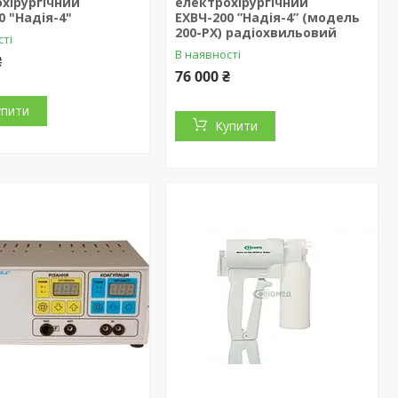
хірургічний
електрохірургічний
0 "Надія-4"
ЕХВЧ-200 ”Надія-4” (модель
200-PX) радіохвильовий
сті
В наявності
₴
76 000 ₴
упити
Купити