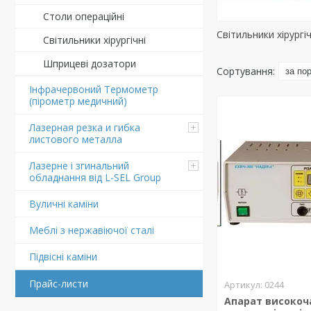
Столи операційні
Світильники хірургіч
Світильники хірургічні
Шприцеві дозатори
Інфрачервоний Термометр
(пірометр медичний)
Лазерная резка и гибка
листового металла
Лазерне і згинальний
обладнання від L-SEL Group
Вуличні каміни
Меблі з нержавіючої сталі
Підвіснi каміни
Прайс-листи
0244
Апарат високоч