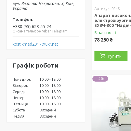
вул. Вiктора Некрасова, 3, Київ,
Україна
0248
Апарат високоч
електрохірургі
ЕХВЧ-300 "Надія
+380 (95) 653-55-24
Оксана телефон Viber Telegram
В наявності
78 250 ₴
kostikmed2017@ukr.net
Купити
Графік роботи
–5%
Понеділок
10:00
18:00
Вівторок
10:00
18:00
Середа
10:00
18:00
Четвер
10:00
18:00
Пʼятниця
10:00
18:00
Субота
Вихідний
Неділя
Вихідний