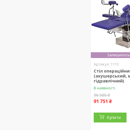
Залишилось 
1113
Стіл операційн
(акушерський, 
гідравлічний)
В наявності
96 580 ₴
91 751 ₴
Купити