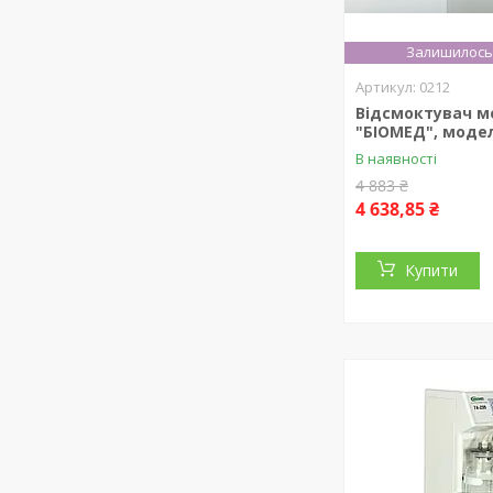
Залишилось 
0212
Відсмоктувач 
"БІОМЕД", модел
В наявності
4 883 ₴
4 638,85 ₴
Купити