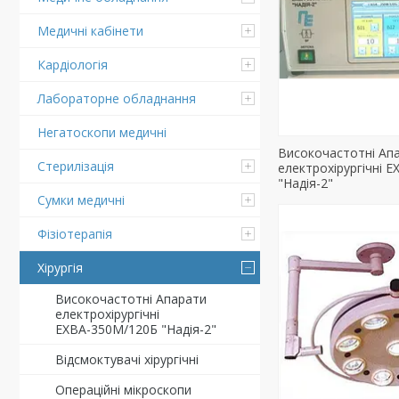
Медичні кабінети
Кардіологія
Лабораторне обладнання
Негатоскопи медичні
Високочастотні Ап
Стерилізація
електрохірургічні 
"Надія-2"
Сумки медичні
Фізіотерапія
Хірургія
Високочастотні Апарати
електрохірургічні
ЕХВА-350М/120Б "Надія-2"
Відсмоктувачі хірургічні
Операційні мікроскопи