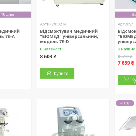
10 днів
За
0214
медичний
Відсмоктувач медичний
Відсмо
ь 7Е-А
"БІОМЕД" універсальний,
"БІОМЕД
модель 7Е-D
універ
В наявності
В наявно
8 603 ₴
8 510 ₴
7 659 ₴
Купити
К
–10%