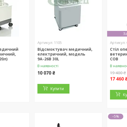
За
1105
медичний
Відсмоктувач медичний,
Стіл оп
ричний,
електричний, модель
ветерин
20л)
9А-26В 30L
СОВ
В наявності
В наявно
10 070 ₴
19 400 ₴
17 460 
Купити
К
–5%