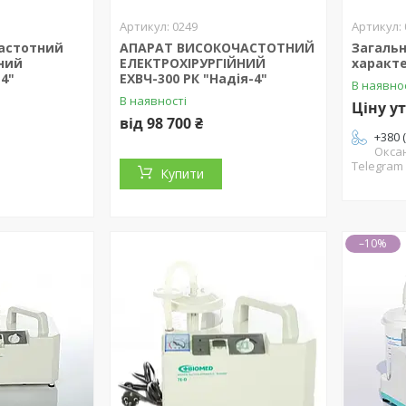
0249
астотний
АПАРАТ ВИСОКОЧАСТОТНИЙ
Загальн
чний
ЕЛЕКТРОХІРУРГІЙНИЙ
характ
-4"
ЕХВЧ-300 РК "Надія-4"
В наявно
В наявності
Ціну у
від 98 700 ₴
+380 
Окса
Telegram
Купити
–10%