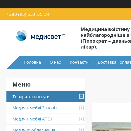
+380 (95) 653-55-24
Медицина воістину
найблагородніше з 
(Гіппократ – давнь
лікар).
Головна
О нас
Контакти
Доставка і опла
Товари та послуги
Медичні меблі Заповіт
Медичні меблі АТОН
Медичне обладнання