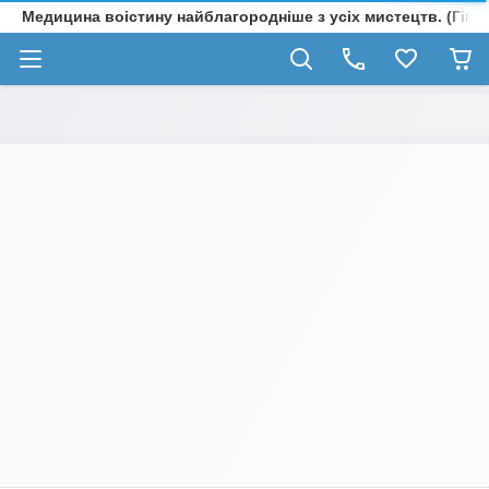
Медицина воістину найблагородніше з усіх мистецтв. (Гіпп