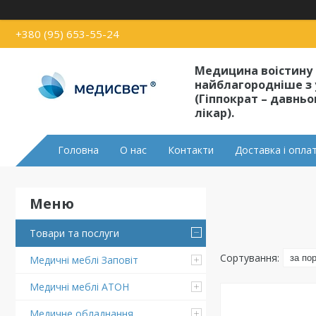
+380 (95) 653-55-24
Медицина воістину
найблагородніше з 
(Гіппократ – давнь
лікар).
Головна
О нас
Контакти
Доставка і опла
Товари та послуги
Медичні меблі Заповіт
Медичні меблі АТОН
Медичне обладнання