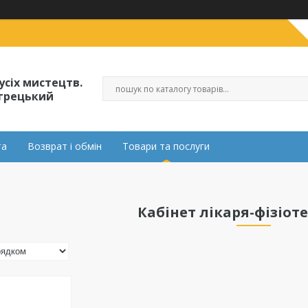
усіх мистецтв.
огрецький
та
Возврат і обмін
Товари та послуги
Кабінет лікаря-фізіот