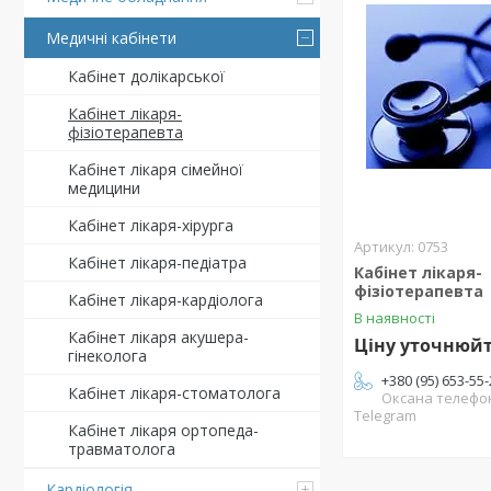
Медичні кабінети
Кабінет долікарської
Кабінет лікаря-
фізіотерапевта
Кабінет лікаря сімейної
медицини
Кабінет лікаря-хірурга
0753
Кабінет лікаря-педіатра
Кабінет лікаря-
фізіотерапевта
Кабінет лікаря-кардіолога
В наявності
Кабінет лікаря акушера-
Ціну уточнюй
гінеколога
+380 (95) 653-55
Кабінет лікаря-стоматолога
Оксана телефон
Telegram
Кабінет лікаря ортопеда-
травматолога
Кардіологія