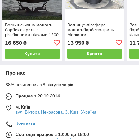
Вогнище-чаша мангал-
Вогнище-півсфера
Вогн
барбекю-гриль з
мангал-барбекю-гриль
барб
різьбленими ніжками 1200
Малюнки
кіль
16 650
13 950
11 
₴
₴
Купити
Купити
Про нас
88% позитивних з 8 відгуків за рік
Працює з 20.10.2014
м. Київ
вул. Вiктора Некрасова, 3, Київ, Україна
Контакти
Сьогодні працює з 10:00 до 18:00