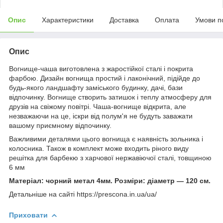
Опис
Характеристики
Доставка
Оплата
Умови п
Опис
Вогнище-чаша виготовлена з жаростійкої сталі і покрита
фарбою. Дизайн вогнища простий і лаконічний, підійде до
будь-якого ландшафту заміського будинку, дачі, бази
відпочинку. Вогнище створить затишок і теплу атмосферу для
друзів на свіжому повітрі. Чаша-вогнище відкрита, але
незважаючи на це, іскри від полум'я не будуть заважати
вашому приємному відпочинку.
Важливими деталями цього вогнища є наявність зольника і
колосника. Також в комплект може входить рiного виду
решітка для барбекю з харчової нержавіючої сталі, товщиною
6 мм
Матеріал: чорний метал 4мм. Розміри: діаметр — 120 см.
Детальніше на сайті https://prescona.in.ua/ua/
Приховати