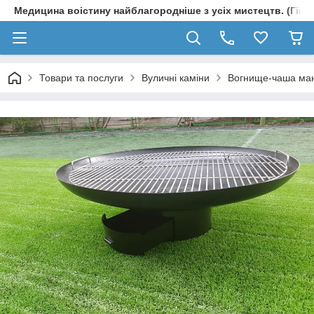
Медицина воістину найблагородніше з усіх мистецтв. (Гіпп
Товари та послуги
Вуличні каміни
Вогнище-чаша манг