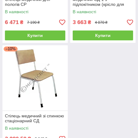
пологів СР
підлокітником (крісло для
забору крові стілець)
В наявності
В наявності
6 471
3 663
₴
₴
7 190 ₴
4 070 ₴
Купити
Купити
–10%
Стілець медичний зі спинкою
стаціонарний СД
В наявності