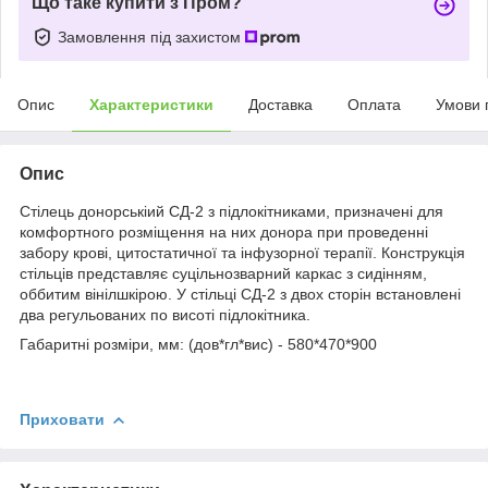
Що таке купити з Пром?
Замовлення під захистом
Опис
Характеристики
Доставка
Оплата
Умови 
Опис
Стілець донорськіий СД-2 з підлокітниками, призначені для
комфортного розміщення на них донора при проведенні
забору крові, цитостатичної та інфузорної терапії. Конструкція
стільців представляє суцільнозварний каркас з сидінням,
оббитим вінілшкірою. У стільці СД-2 з двох сторін встановлені
два регульованих по висоті підлокітника.
Габаритні розміри, мм: (дов*гл*вис) - 580*470*900
Приховати