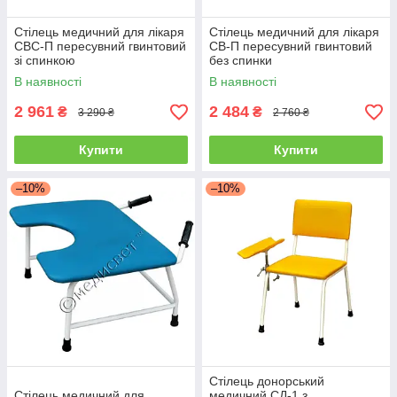
Стілець медичний для лікаря
Стілець медичний для лікаря
СВС-П пересувний гвинтовий
СВ-П пересувний гвинтовий
зі спинкою
без спинки
В наявності
В наявності
2 961
2 484
₴
₴
3 290 ₴
2 760 ₴
Купити
Купити
–10%
–10%
Стілець донорський
Стілець медичний для
медичний СД-1 з