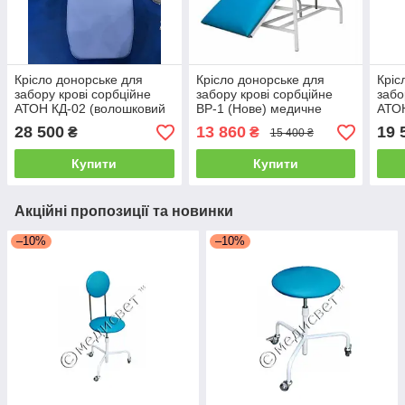
Крісло донорське для
Крісло донорське для
Кріс
забору крові сорбційне
забору крові сорбційне
забо
АТОН КД-02 (волошковий
ВР-1 (Нове) медичне
АТОН
колір шкірзаму)
крісло
взят
28 500
13 860
19 
₴
₴
15 400 ₴
куше
Купити
Купити
Акційні пропозиції та новинки
–10%
–10%