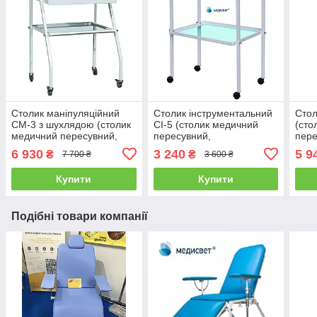
Столик маніпуляційний
Столик інструментальний
Сто
СМ-3 з шухлядою (столик
СІ-5 (столик медичний
(сто
медичний пересувний,
пересувний,
пере
стіл інструментальний)
маніпуляційний стіл)
інст
6 930
3 240
5 9
₴
₴
7 700 ₴
3 600 ₴
мані
Купити
Купити
Подібні товари компанії