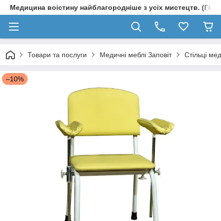
Медицина воістину найблагородніше з усіх мистецтв. (Гіпп
Товари та послуги
Медичні меблі Заповіт
Стільці ме
–10%