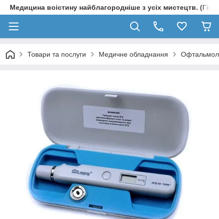
Медицина воістину найблагородніше з усіх мистецтв. (Гіпп
Товари та послуги
Медичне обладнання
Офтальмол