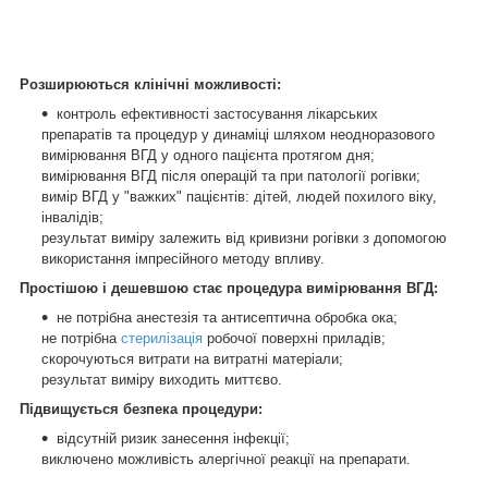
Розширюються клінічні можливості:
контроль ефективності застосування лікарських
препаратів та процедур у динаміці шляхом неодноразового
вимірювання ВГД у одного пацієнта протягом дня;
вимірювання ВГД після операцій та при патології рогівки;
вимір ВГД у "важких" пацієнтів: дітей, людей похилого віку,
інвалідів;
результат виміру залежить від кривизни рогівки з допомогою
використання імпресійного методу впливу.
Простішою і дешевшою стає процедура вимірювання ВГД:
не потрібна анестезія та антисептична обробка ока;
не потрібна
стерилізація
робочої поверхні приладів;
скорочуються витрати на витратні матеріали;
результат виміру виходить миттєво.
Підвищується безпека процедури:
відсутній ризик занесення інфекції;
виключено можливість алергічної реакції на препарати.