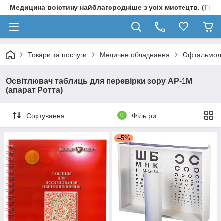
Медицина воістину найблагородніше з усіх мистецтв. (Гіпп
Товари та послуги
Медичне обладнання
Офтальмол
Освітлювач таблиць для перевірки зору АР-1М
(апарат Ротта)
Сортування
0
Фільтри
–5%