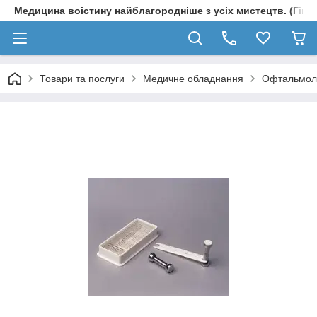
Медицина воістину найблагородніше з усіх мистецтв. (Гіпп
Товари та послуги
Медичне обладнання
Офтальмол