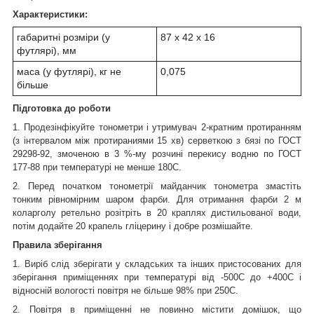
Характеристики:
габаритні розміри (у
87 х 42 х 16
футлярі), мм
маса (у футлярі), кг не
0,075
більше
Підготовка до роботи
1. Продезінфікуйте тонометри і утримувач 2-кратним протиранням
(з інтервалом між протираниями 15 хв) серветкою з бязі по ГОСТ
29298-92, змоченою в 3 %-му розчині перекису водню по ГОСТ
177-88 при температурі не менше 180С.
2. Перед початком тонометрії майданчик тонометра змастіть
тонким рівномірним шаром фарби. Для отримання фарби 2 м
коларголу ретельно розітріть в 20 краплях дистильованої води,
потім додайте 20 крапель гліцерину і добре розмішайте.
Правила зберігання
1. Виріб слід зберігати у складських та інших пристосованих для
зберігання приміщеннях при температурі від -500С до +400С і
відносній вологості повітря не більше 98% при 250С.
2. Повітря в приміщенні не повинно містити домішок, що