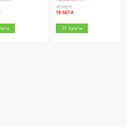
20 630 ₴
₴
18 567 ₴
упити
Купити