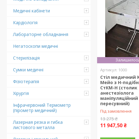
Медичні кабінети
Кардіологія
Лабораторне обладнання
Негатоскопи медичні
Стерилізація
Залишилось
Сумки медичні
1000
Стіл медичний 
Фізіотерапія
Мейо з H-подіб
СтКМ-Н (столик
анестезіолога
Хірургія
маніпуляційний
пересувний)
Інфрачервоний Термометр
(пірометр медичний)
Під замовлення
13 275 ₴
Лазерная резка и гибка
11 947,50 ₴
листового металла