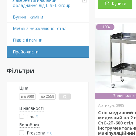
Лазерне і згинальний
Купити
обладнання від L-SEL Group
Вуличні каміни
–10%
Меблі з нержавіючої сталі
Підвіснi каміни
Прайс-листи
Фільтри
Ціна
Залишилось
0995
В наявності
Стіл медичний-
Так
1
медичний на 2 п
СтС-2П-600 стіл
Виробник
інструментальн
Prescona
маніпуляційний
10