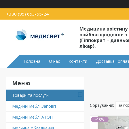
+380 (95) 653-55-24
Медицина воістину
найблагородніше з 
(Гіппократ – давнь
лікар).
Головна
О нас
Контакти
Доставка і опла
Товари та послуги
Медичні меблі Заповіт
Медичні меблі АТОН
–10%
Медичне обладнання