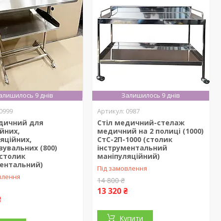
алишилось 9 днів
Залишилось 9 днів
0999
0987
едичний для
Стіл медичний-стелаж
йних,
медичний на 2 полиці (1000)
яційних,
СтС-2П-1000 (столик
зувальних (800)
інструментальний
(столик
маніпуляційний)
ментальний)
Під замовлення
влення
14 800 ₴
13 320 ₴
₴
Купити