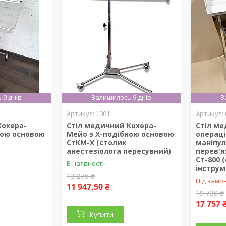
 9 днів
Залишилось 9 днів
З
1001
Кохера-
Стіл медичний Кохера-
Стіл м
ною основою
Мейо з Х-подібною основою
операці
СтКМ-Х (столик
маніпул
анестезіолога пересувний)
перев'я
Ст-800 
В наявності
інстру
13 275 ₴
Під замо
11 947,50 ₴
19 730 ₴
17 757 
Купити