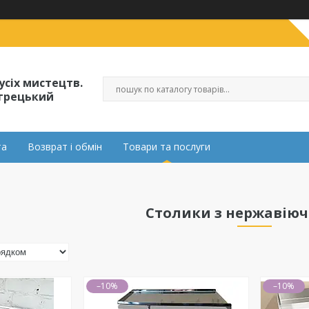
усіх мистецтв.
огрецький
та
Возврат і обмін
Товари та послуги
Столики з нержавіючо
–10%
–10%