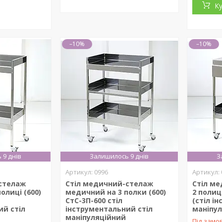
К
–10%
–10%
 9 днів
Залишилось 9 днів
З
0996
стелаж
Стіл медичний-стелаж
Стіл м
олиці (600)
медичний на 3 полки (600)
2 полиц
СтС-3П-600 стіл
(стіл і
ий стіл
інструментальний стіл
маніпул
маніпуляційний
Під замо