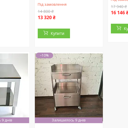
Під замовлення
17 940 ₴
14 800 ₴
16 146 
13 320 ₴
К
Купити
–10%
 9 днів
Залишилось 9 днів