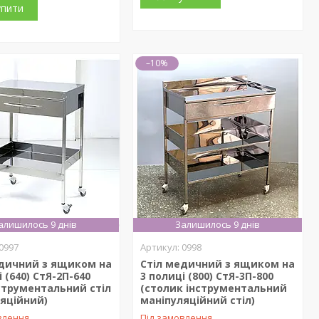
упити
–10%
алишилось 9 днів
Залишилось 9 днів
0997
0998
едичний з ящиком на
Стіл медичний з ящиком на
і (640) СтЯ-2П-640
3 полиці (800) СтЯ-3П-800
нструментальний стіл
(столик інструментальний
яційний)
маніпуляційний стіл)
влення
Під замовлення