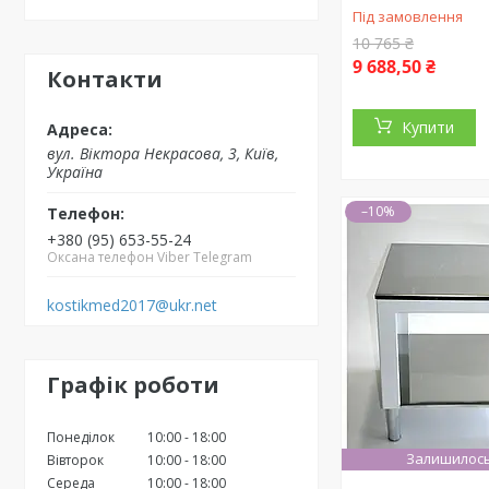
Під замовлення
10 765 ₴
9 688,50 ₴
Контакти
Купити
вул. Вiктора Некрасова, 3, Київ,
Україна
–10%
+380 (95) 653-55-24
Оксана телефон Viber Telegram
kostikmed2017@ukr.net
Графік роботи
Понеділок
10:00
18:00
Залишилось
Вівторок
10:00
18:00
Середа
10:00
18:00