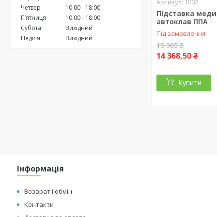
1002
Четвер
10:00
18:00
Підставка меди
Пʼятниця
10:00
18:00
автоклав ППА
Субота
Вихідний
Під замовлення
Неділя
Вихідний
15 965 ₴
14 368,50 ₴
Купити
Інформація
Возврат і обмін
Контакти