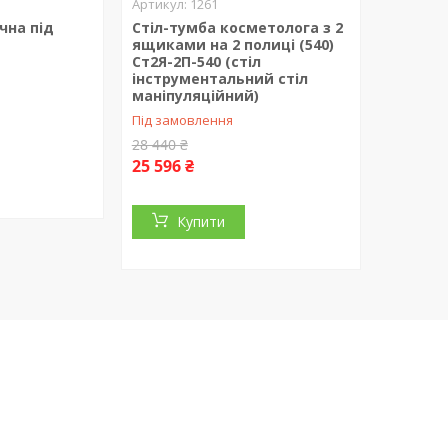
1261
чна під
Стіл-тумба косметолога з 2
ящиками на 2 полиці (540)
Ст2Я-2П-540 (стіл
інструментальний стіл
маніпуляційний)
Під замовлення
28 440 ₴
25 596 ₴
Купити