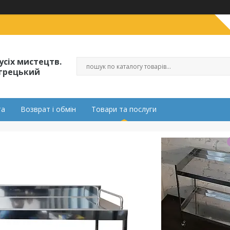
усіх мистецтв.
огрецький
та
Возврат і обмін
Товари та послуги