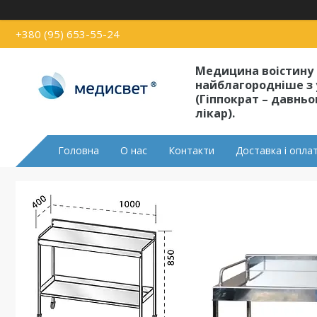
+380 (95) 653-55-24
Медицина воістину
найблагородніше з 
(Гіппократ – давнь
лікар).
Головна
О нас
Контакти
Доставка і опла