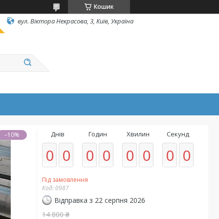
Кошик
вул. Вiктора Некрасова, 3, Київ, Україна
Днів
Годин
Хвилин
Секунд
–10%
0
0
0
0
0
0
0
0
Під замовлення
Код:
0987
Відправка з 22 серпня 2026
14 800 ₴