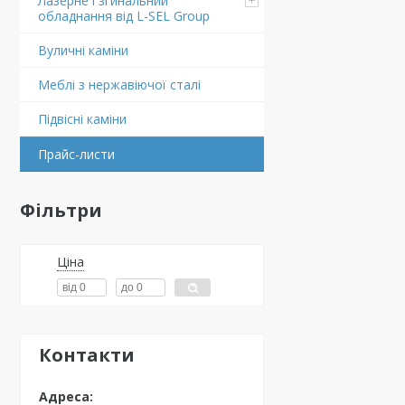
Лазерне і згинальний
обладнання від L-SEL Group
Вуличні каміни
Меблі з нержавіючої сталі
Підвіснi каміни
Прайс-листи
Фільтри
Ціна
Контакти