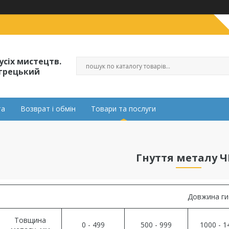
усіх мистецтв.
огрецький
та
Возврат і обмін
Товари та послуги
Гнуття металу 
Довжина ги
Товщина
0 - 499
500 - 999
1000 - 1