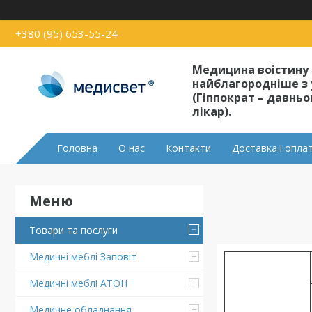
+380 (95) 653-55-24
Медицина воістину
найблагородніше з 
(Гіппократ – давнь
лікар).
Головна
О нас
Контакти
Доставка і опла
Товари та послуги
Медичні меблі Заповіт
Медичні меблі АТОН
Медичне обладнання