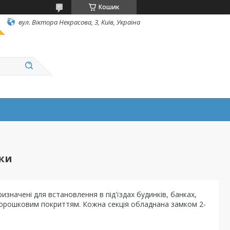
Кошик
вул. Вiктора Некрасова, 3, Київ, Україна
ки
значені для встановлення в під'їздах будинків, банках,
 порошковим покриттям. Кожна секція обладнана замком 2-