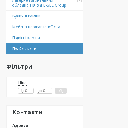
Лазерне і згинальний
обладнання від L-SEL Group
Вуличні каміни
Меблі з нержавіючої сталі
Підвіснi каміни
Прайс-листи
Фільтри
Ціна
Контакти