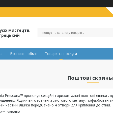
усіх мистецтв.
огрецький
та
Возврат і обмін
Товари та послуги
Поштові скринь
я Prescona™ пропонує секційні горизонтальні поштові ящики , при
иміщеннях. Ящики виготовлені з листового металу, пофарбовані
ній частині ящика передбачено 4 отвори для кріплення до стіни.
a™, Україна