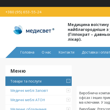
+380 (95) 653-55-24
Медицина воістину
найблагородніше з 
(Гіппократ – давнь
лікар).
Головна
О нас
Контакти
Доставка і опла
Товари та послуги
Медичні меблі Заповіт
Виробнича компані
офісах і інших пр
Медичні меблі АТОН
ма ключами. У зад
Виробник: Prescon
Медичне обладнання