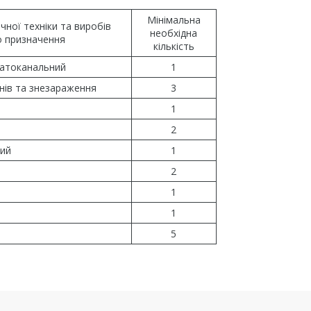
Мінімальна
ної техніки та виробів
необхідна
 призначення
кількість
атоканальний
1
нів та знезараження
3
1
2
ний
1
2
1
1
5