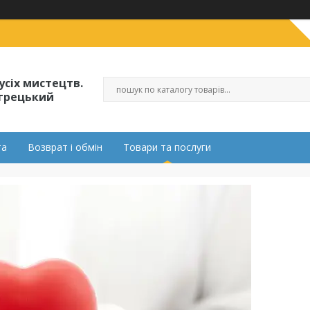
усіх мистецтв.
огрецький
та
Возврат і обмін
Товари та послуги