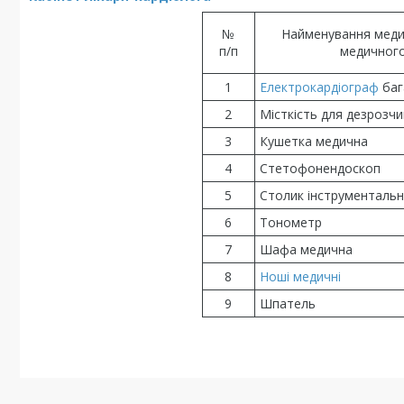
№
Найменування медич
п/п
медичного
1
Електрокардіограф
баг
2
Місткість для дезрозчи
3
Кушетка медична
4
Стетофонендоскоп
5
Столик інструменталь
6
Тонометр
7
Шафа медична
8
Ноші медичні
9
Шпатель