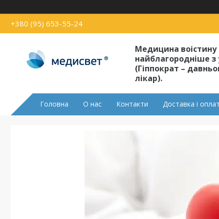
+380 (95) 653-55-24
Медицина воістину
найблагородніше з 
(Гіппократ – давнь
лікар).
Головна
О нас
Контакти
Доставка і опла