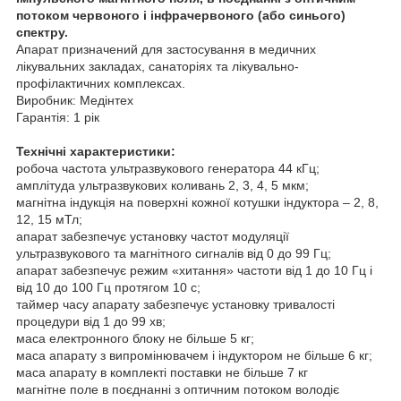
потоком червоного і інфрачервоного (або синього)
спектру.
Апарат призначений для застосування в медичних
лікувальних закладах, санаторіях та лікувально-
профілактичних комплексах.
Виробник: Медінтех
Гарантія: 1 рік
Технічні характеристики:
робоча частота ультразвукового генератора 44 кГц;
амплітуда ультразвукових коливань 2, 3, 4, 5 мкм;
магнітна індукція на поверхні кожної котушки індуктора – 2, 8,
12, 15 мТл;
апарат забезпечує установку частот модуляції
ультразвукового та магнітного сигналів від 0 до 99 Гц;
апарат забезпечує режим «хитання» частоти від 1 до 10 Гц і
від 10 до 100 Гц протягом 10 с;
таймер часу апарату забезпечує установку тривалості
процедури від 1 до 99 хв;
маса електронного блоку не більше 5 кг;
маса апарату з випромінювачем і індуктором не більше 6 кг;
маса апарату в комплекті поставки не більше 7 кг
магнітне поле в поєднанні з оптичним потоком володіє