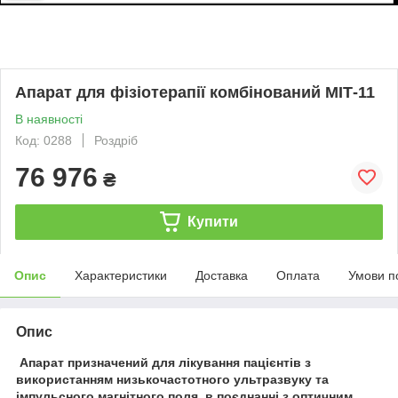
Апарат для фізіотерапії комбінований МІТ-11
В наявності
Код: 0288
Роздріб
76 976
₴
Купити
Опис
Характеристики
Доставка
Оплата
Умови п
Опис
Апарат призначений для лікування пацієнтів з
використанням низькочастотного ультразвуку та
імпульсного магнітного поля, в поєднанні з оптичним