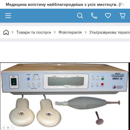
Медицина воістину найблагородніше з усіх мистецтв. (Гіпп
Товари та послуги
Фізіотерапія
Ультразвукова терапі