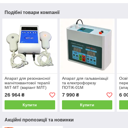
Подібні товари компанії
Апарат для резонансної
Апарат для гальванізації
Осві
магнітоквантової терапії
та електрофорезу
пере
МІТ-МТ (варіант МЛТ)
ПОТІК-01М
(апа
26 964
7 990
6 0
₴
₴
Купити
Купити
Акційні пропозиції та новинки