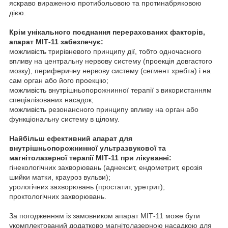
яскраво вираженою протибольовою та протинабряковою
дією.
Крім унікального поєднання перерахованих факторів,
апарат МІТ-11 забезпечує:
можливість трирівневого принципу дії, тобто одночасного
впливу на центральну нервову систему (проекція довгастого
мозку), периферичну нервову систему (сегмент хребта) і на
сам орган або його проекцію;
можливість внутрішньопорожнинної терапії з використанням
спеціалізованих насадок;
можливість резонансного принципу впливу на орган або
функціональну систему в цілому.
Найбільш ефективний апарат для
внутрішньопорожнинної ультразвукової та
магнітолазерної терапії МІТ-11 при лікуванні:
гінекологічних захворювань (аднексит, ендометрит, ерозія
шийки матки, крауроз вульви);
урологічних захворювань (простатит, уретрит);
проктологічних захворювань.
За погодженням із замовником апарат МІТ-11 може бути
укомплектований додатково магнітолазерною насадкою для