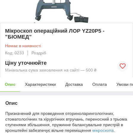
Мікроскоп операційний ЛОР YZ20Р5 -
"БІОМЕД"
Немає в наявності
Код: 0233
Роздріб
Ціну уточнюйте
Мінімальна сума замовлення на сайті — 500 ₴
Опис
Характеристики
Доставка
Оплата
Умови п
Опис
Призначений для проведення оториноларингологічних,
стоматологічних та хірургічних втручань, переносний з трьома
ступенями збільшення, пружинне балансувальне пристрій в
кронштейні забезпечує вільне переміщення
мікроскопа
.