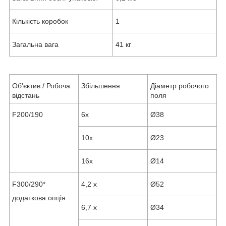
Кількість коробок
1
Загальна вага
41 кг
Об'єктив / Робоча
Збільшення
Діаметр робочого
відстань
поля
F200/190
6x
Ø38
10x
Ø23
16х
Ø14
F300/290*
4,2 x
Ø52
додаткова опція
6,7 x
Ø34