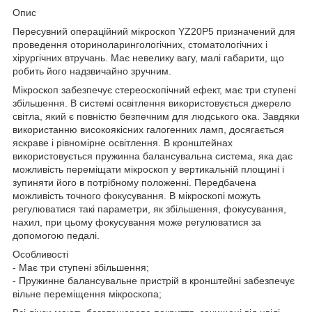
Опис
Пересувний операційний мікроскоп YZ20P5 призначений для
проведення оториноларингологічних, стоматологічних і
хірургічних втручань. Має невелику вагу, малі габарити, що
робить його надзвичайно зручним.
Мікроскоп забезпечує стереоскопічний ефект, має три ступені
збільшення. В системі освітлення використовується джерело
світла, який є повністю безпечним для людського ока. Завдяки
використанню високоякісних галогенних ламп, досягається
яскраве і рівномірне освітлення. В кронштейнах
використовується пружинна балансувальна система, яка дає
можливість переміщати мікроскоп у вертикальній площині і
зупиняти його в потрібному положенні. Передбачена
можливість точного фокусування. В мікроскопі можуть
регулюватися такі параметри, як збільшення, фокусування,
нахил, при цьому фокусування може регулюватися за
допомогою педалі.
Особливості
- Має три ступені збільшення;
- Пружинне балансувальне пристрій в кронштейні забезпечує
вільне переміщення мікроскопа;