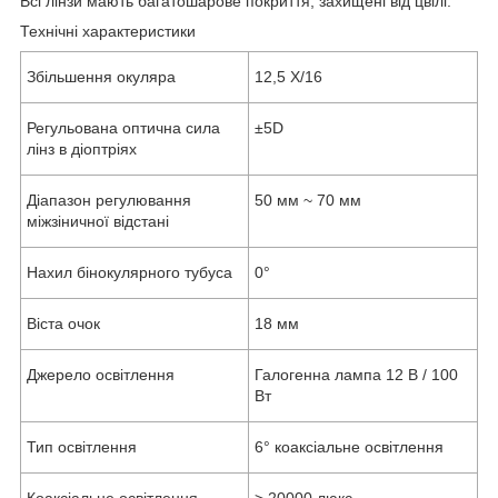
Всі лінзи мають багатошарове покриття, захищені від цвілі.
Технічні характеристики
Збільшення окуляра
12,5 X/16
Регульована оптична сила
±5D
лінз в діоптріях
Діапазон регулювання
50 мм ~ 70 мм
міжзіничної відстані
Нахил бінокулярного тубуса
0°
Віста очок
18 мм
Джерело освітлення
Галогенна лампа 12 В / 100
Вт
Тип освітлення
6° коаксіальне освітлення
Коаксіальне освітлення
>
20000 люкс