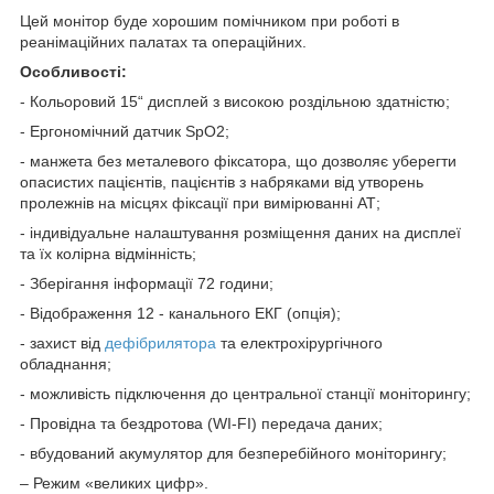
Цей монітор буде хорошим помічником при роботі в
реанімаційних палатах та операційних.
Особливості:
- Кольоровий 15“ дисплей з високою роздільною здатністю;
- Ергономічний датчик SpO2;
- манжета без металевого фіксатора, що дозволяє уберегти
опасистих пацієнтів, пацієнтів з набряками від утворень
пролежнів на місцях фіксації при вимірюванні АТ;
- індивідуальне налаштування розміщення даних на дисплеї
та їх колірна відмінність;
- Зберігання інформації 72 години;
- Відображення 12 - канального ЕКГ (опція);
- захист від
дефібрилятора
та електрохірургічного
обладнання;
- можливість підключення до центральної станції моніторингу;
- Провідна та бездротова (WI-FI) передача даних;
- вбудований акумулятор для безперебійного моніторингу;
– Режим «великих цифр».