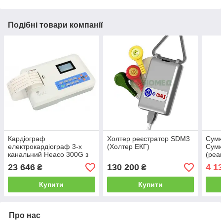
Подібні товари компанії
Кардіограф
Холтер реєстратор SDM3
Сумк
електрокардіограф 3-х
(Холтер ЕКГ)
Сумк
канальний Heaco 300G з
(реа
монохромним екраном
(сум
23 646
130 200
4 1
₴
₴
Купити
Купити
Про нас