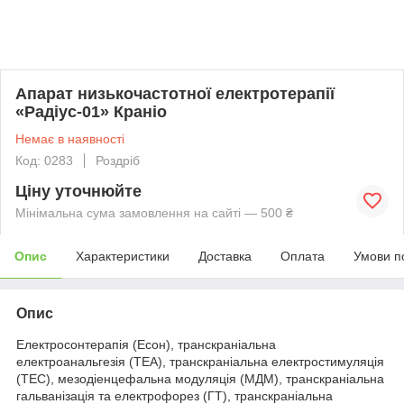
Апарат низькочастотної електротерапії
«Радіус-01» Краніо
Немає в наявності
Код: 0283
Роздріб
Ціну уточнюйте
Мінімальна сума замовлення на сайті — 500 ₴
Опис
Характеристики
Доставка
Оплата
Умови п
Опис
Електросонтерапія (Есон), транскраніальна
електроанальгезія (ТЕА), транскраніальна електростимуляція
(ТЕС), мезодіенцефальна модуляція (МДМ), транскраніальна
гальванізація та електрофорез (ГТ), транскраніальна