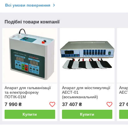
Всі умови повернення
Подібні товари компанії
Апарат для гальванізації
Апарат для міостимуляції
Апар
та електрофорезу
АЕСТ-01
АЕСТ
ПОТІК-01М
(восьмиканальний)
7 990
37 407
27 
₴
₴
Купити
Купити