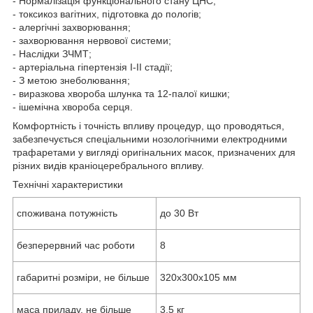
- Нормалізація функціонального стану ЦНС;
- токсикоз вагітних, підготовка до пологів;
- алергічні захворювання;
- захворювання нервової системи;
- Наслідки ЗЧМТ;
- артеріальна гіпертензія І-ІІ стадії;
- З метою знеболювання;
- виразкова хвороба шлунка та 12-палої кишки;
- ішемічна хвороба серця.
Комфортність і точність впливу процедур, що проводяться,
забезпечується спеціальними нозологічними електродними
трафаретами у вигляді оригінальних масок, призначених для
різних видів краніоцеребрального впливу.
Технічні характеристики
споживана потужність
до 30 Вт
безперервний час роботи
8
габаритні розміри, не більше
320х300х105 мм
маса приладу, не більше
3,5 кг