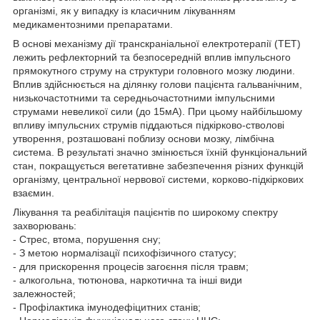
організмі, як у випадку із класичним лікуванням
медикаментозними препаратами.
В основі механізму дії транскраніальної електротерапії (ТЕТ)
лежить рефлекторний та безпосередній вплив імпульсного
прямокутного струму на структури головного мозку людини.
Вплив здійснюється на ділянку голови пацієнта гальванічним,
низькочастотними та середньочастотними імпульсними
струмами невеликої сили (до 15мА). При цьому найбільшому
впливу імпульсних струмів піддаються підкірково-стволові
утворення, розташовані поблизу основи мозку, лімбічна
система. В результаті значно змінюється їхній функціональний
стан, покращується вегетативне забезпечення різних функцій
організму, центральної нервової системи, корково-підкіркових
взаємин.
Лікування та реабілітація пацієнтів по широкому спектру
захворювань:
- Стрес, втома, порушення сну;
- З метою нормалізації психофізичного статусу;
- для прискорення процесів загоєння після травм;
- алкогольна, тютюнова, наркотична та інші види
залежностей;
- Профілактика імунодефіцитних станів;