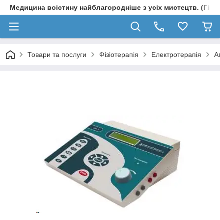
Медицина воістину найблагородніше з усіх мистецтв. (Гіпп
Товари та послуги
Фізіотерапія
Електротерапія
А