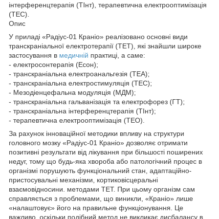
інтерференцтерапія (ТІнт), терапевтична електрооптимізація
(ТЕС).
Опис
У приладі «Радіус-01 Краніо» реалізовано основні види
транскраніальної електротерапії (ТЕТ), які знайшли широке
застосування в
медичній
практиці, а саме:
- електросонтерапія (Есон);
- транскраніальна електроанальгезія (ТЕА);
- транскраніальна електростимуляція (ТЕС);
- Мезодіенцефальна модуляція (МДМ);
- транскраніальна гальванізація та електрофорез (ГТ);
- транскраніальна інтерференцтерапія (ТІнт);
- терапевтична електрооптимізація (ТЕО).
За рахунок інноваційної методики впливу на структури
головного мозку «Радіус-01 Краніо» дозволяє отримати
позитивні результати від лікування при більшості поширених
недуг, тому що будь-яка хвороба або патологічний процес в
організмі порушують функціональний стан, адаптаційно-
пристосувальні механізми, кортиковісцеральні
взаємовідносини. методами ТЕТ. При цьому організм сам
справляється з проблемами, що виникли, «Краніо» лише
«налаштовує» його на правильне функціонування. Це
важливо, оскільки подібний метод не викликає дисбалансу в