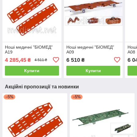
Ноші медичні "БІОМЕД"
Ноші медичні "БІОМЕД"
Ноші
A19
А09
А08
4 285,45
6 510
6 0
₴
₴
4 511 ₴
Купити
Купити
Акційні пропозиції та новинки
–5%
–5%