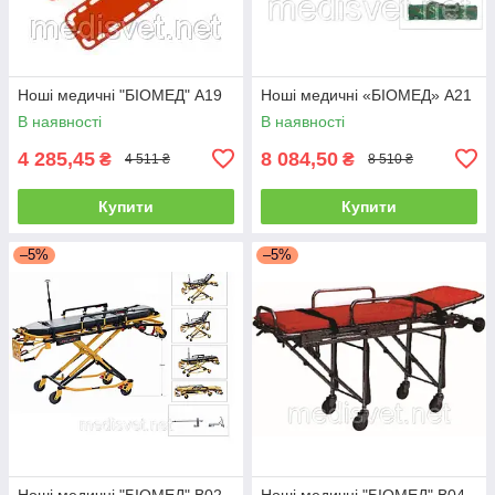
Ноші медичні "БІОМЕД" A19
Ноші медичні «БІОМЕД» A21
В наявності
В наявності
4 285,45
8 084,50
₴
₴
4 511 ₴
8 510 ₴
Купити
Купити
–5%
–5%
Ноші медичні "БІОМЕД" B02
Ноші медичні "БІОМЕД" B04