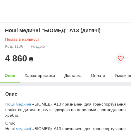
Ноші медичні "БІОМЕД" А13 (дитячі)
Немає в наявності
Код: 1106
Роздріб
4 860
₴
Опис
Характеристики
Доставка
Оплата
Умови п
Опис
Ноші медичні
«БІОМЕД» А13 призначені для транспортування
пацієнтів дитячого віку з підозрою на переломи і пошкодження
хребта.
Опис
Ноші
медичні
«БІОМЕД» А13 призначені для транспортування