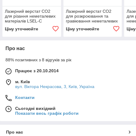
Лазерний верстат СО2
Лазерний верстат СО2
Лазе
для різання неметалевих
для розкроювання та
для 
матеріалів LSEL-C
гравіювання неметалевих
неме
1390gw/b
матеріалів LSEL-C 1325g
LSE
Ціну уточнюйте
Ціну уточнюйте
Цін
Про нас
88% позитивних з 8 відгуків за рік
Працює з 20.10.2014
м. Київ
вул. Вiктора Некрасова, 3, Київ, Україна
Контакти
Сьогодні вихідний
Показати весь графік роботи
Про нас