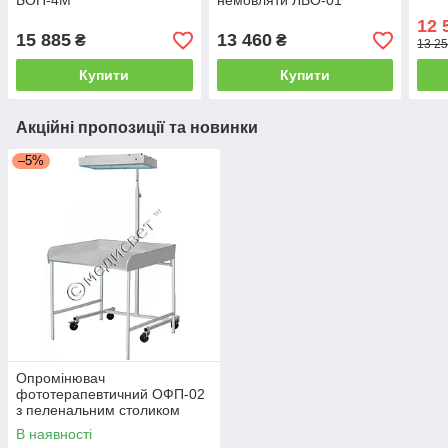
БОП-4М
немовляти ЛВО-01
12 
15 885
13 460
₴
₴
13 25
Купити
Купити
Акційні пропозиції та новинки
–5%
Опромінювач
фототерапевтичний ОФП-02
з пеленальним столиком
В наявності