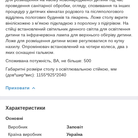
проведення санітарної обробки, огляду, сповивання та інших
процедур у дитячих кімнатах родового та післяпологового
відділень пологових будинків та лікарень. Ложе столу вкрите
вініліскожею з м'якою підкладкою з поролону з підігрівом. На
стійці встановлений світильник денного світла для освітлення
дитини та інфрачервона лампа для верхнього обігріву дитини.
Ложе для розміщення дитини може регулюватися по кутку
нахилу. Опромінювач встановлений на чотири колеса, два з
яких оснащені гальмом.
Споживана потужність, ВА, не більше: 500
Габаритні розміри столу з освітлювальною стійкою, мм
(дов*шир*вис): 1155*925*2040
Приховати
Характеристики
Основні
Виробник
Заповіт
Країна виробник
Україна