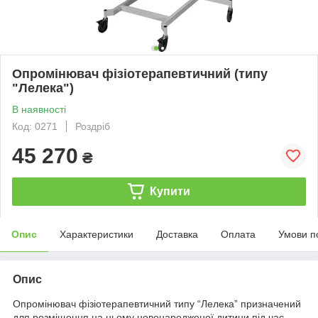
Опромінювач фізіотерапевтичний (типу
"Лелека")
В наявності
Код: 0271
Роздріб
45 270
₴
Купити
Опис
Характеристики
Доставка
Оплата
Умови п
Опис
Опромінювач фізіотерапевтичний типу “Лелека” призначений
для розміщення на ньому новонародженої дитини під час