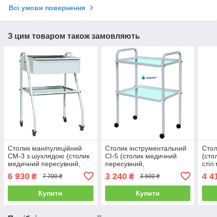
Всі умови повернення
З цим товаром також замовляють
Столик маніпуляційний
Столик інструментальний
Стол
СМ-3 з шухлядою (столик
СІ-5 (столик медичний
(сто
медичний пересувний,
пересувний,
стіл
стіл інструментальний)
маніпуляційний стіл)
меди
6 930
3 240
4 4
₴
₴
7 700 ₴
3 600 ₴
Купити
Купити