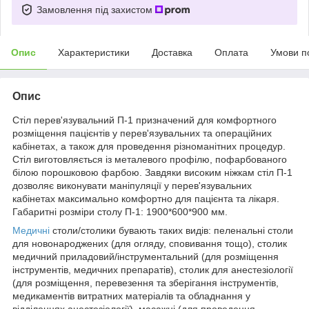
Замовлення під захистом
Опис
Характеристики
Доставка
Оплата
Умови п
Опис
Стіл перев'язувальний П-1 призначений для комфортного
розміщення пацієнтів у перев'язувальних та операційних
кабінетах, а також для проведення різноманітних процедур.
Стіл виготовляється із металевого профілю, пофарбованого
білою порошковою фарбою. Завдяки високим ніжкам стіл П-1
дозволяє виконувати маніпуляції у перев'язувальних
кабінетах максимально комфортно для пацієнта та лікаря.
Габаритні розміри столу П-1: 1900*600*900 мм.
Медичні
столи/столики бувають таких видів: пеленальні столи
для новонароджених (для огляду, сповивання тощо), столик
медичний приладовий/інструментальний (для розміщення
інструментів, медичних препаратів), столик для анестезіології
(для розміщення, перевезення та зберігання інструментів,
медикаментів витратних матеріалів та обладнання у
відділеннях анестезіології), масажні (для проведення