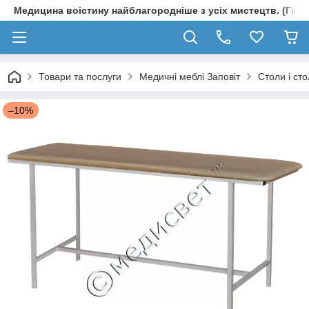
Медицина воістину найблагородніше з усіх мистецтв. (Гіпп
Товари та послуги
Медичні меблі Заповіт
Столи і ст
–10%