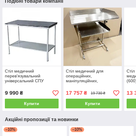
Подібні товари компанії
Стіл медичний
Стіл медичний для
Стіл
перев'язувальний
операційних,
меди
універсальний СПУ
маніпуляційних,
(600
перев'язувальних (800)
інст
Ст-800 (столик
мані
9 990
17 757
13 
₴
₴
19 730 ₴
інструментальний)
Купити
Купити
Акційні пропозиції та новинки
–10%
–10%