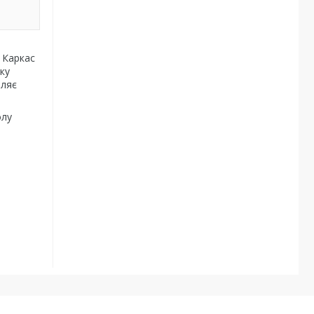
 Каркас
ку
оляє
олу