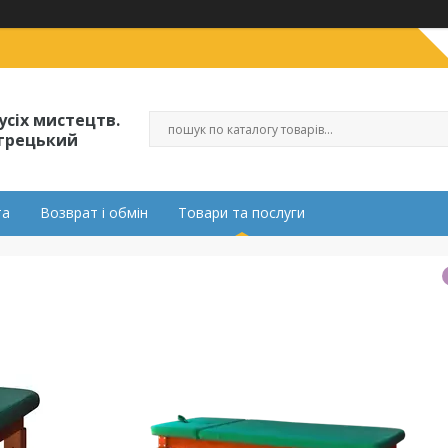
усіх мистецтв.
огрецький
та
Возврат і обмін
Товари та послуги