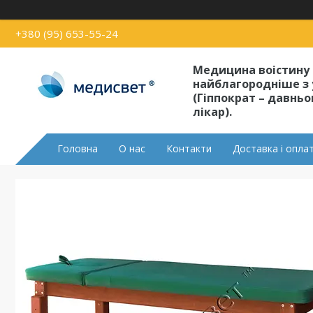
+380 (95) 653-55-24
Медицина воістину
найблагородніше з 
(Гіппократ – давнь
лікар).
Головна
О нас
Контакти
Доставка і опла