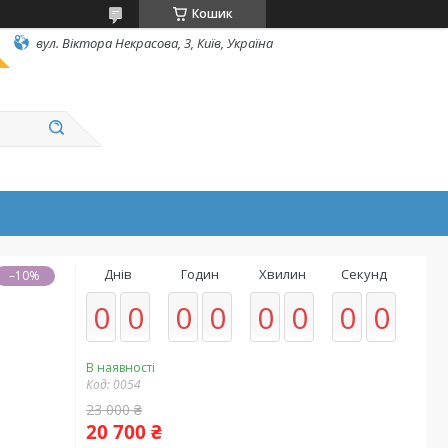
Кошик
вул. Вiктора Некрасова, 3, Київ, Україна
Днів
Годин
Хвилин
Секунд
–10%
0
0
0
0
0
0
0
0
В наявності
Код:
0054
23 000 ₴
20 700 ₴