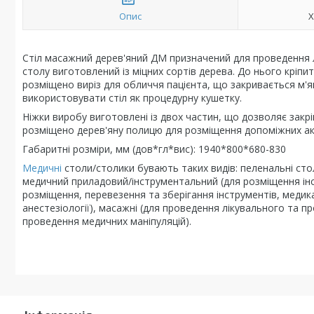
Опис
Х
Стіл масажний дерев'яний ДМ призначений для проведення л
столу виготовлений із міцних сортів дерева. До нього кріпи
розміщено виріз для обличчя пацієнта, що закривається м'
використовувати стіл як процедурну кушетку.
Ніжки виробу виготовлені із двох частин, що дозволяє закрі
розміщено дерев'яну полицю для розміщення допоміжних ак
Габаритні розміри, мм (дов*гл*вис): 1940*800*680-830
Медичні
столи/столики бувають таких видів: пеленальні ст
медичний приладовий/інструментальний (для розміщення інст
розміщення, перевезення та зберігання інструментів, медик
анестезіології), масажні (для проведення лікувального та п
проведення медичних маніпуляцій).