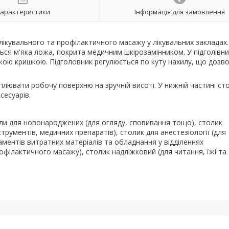
арактеристики
Інформація для замовлення
ікувального та профілактичного масажу у лікувальних закладах.
ться м'яка ложа, покрита медичним шкірозамінником. У підголівни
якою кришкою. Підголовник регулюється по куту нахилу, що дозв
плювати робочу поверхню на зручній висоті. У нижній частині ст
сесуарів.
оли для новонароджених (для огляду, сповивання тощо), столик
рументів, медичних препаратів), столик для анестезіології (для
аментів витратних матеріалів та обладнання у відділеннях
рофілактичного масажу), столик надліжковий (для читання, їжі та