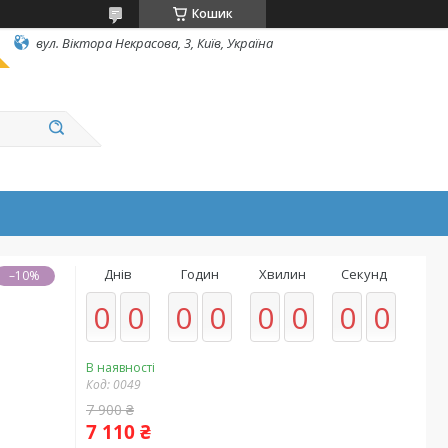
Кошик
вул. Вiктора Некрасова, 3, Київ, Україна
Днів
Годин
Хвилин
Секунд
–10%
0
0
0
0
0
0
0
0
В наявності
Код:
0049
7 900 ₴
7 110 ₴