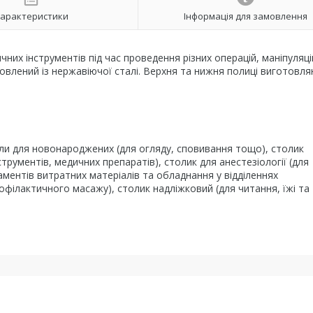
арактеристики
Інформація для замовлення
их інструментів під час проведення різних операцій, маніпуляці
овлений із нержавіючої сталі. Верхня та нижня полиці виготовля
оли для новонароджених (для огляду, сповивання тощо), столик
рументів, медичних препаратів), столик для анестезіології (для
аментів витратних матеріалів та обладнання у відділеннях
рофілактичного масажу), столик надліжковий (для читання, їжі та