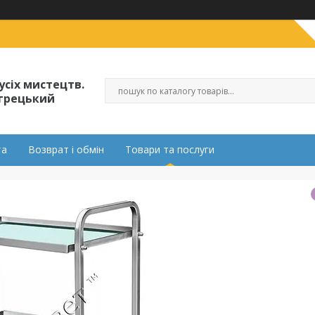
усіх мистецтв.
огрецький
та
Возврат і обмін
Товари та послуги