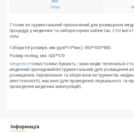
Опис
Х
Столик інструментальний призначений для розміщення медичн
процедур у медичних та лабораторних кабінетах, Стіл вигот
скла.
Габаритні розміри, мм (дов*гл*вис): 660*430*880
Розмір полиці, мм: 420*570
Медичні
столи/столики бувають таких видів: пеленальні ст
медичний приладовий/інструментальний (для розміщення інст
розміщення, перевезення та зберігання інструментів, медик
анестезіології), масажні (для проведення лікувального та п
проведення медичних маніпуляцій).
Інформація