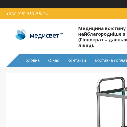
+380 (95) 653-55-24
Медицина воістину
найблагородніше з 
(Гіппократ – давнь
лікар).
Головна
О нас
Контакти
Доставка і опла