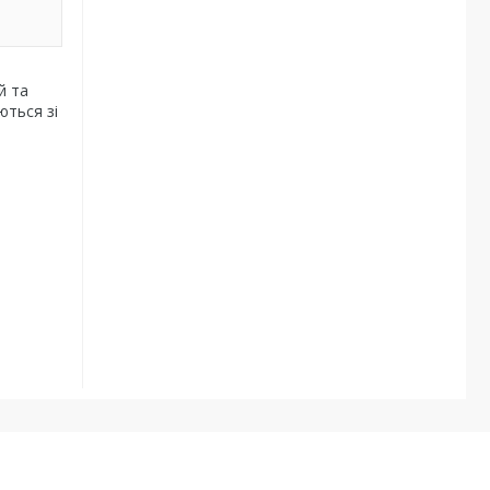
й та
ються зі