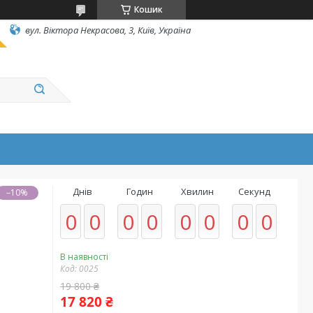
Кошик
вул. Вiктора Некрасова, 3, Київ, Україна
Днів
Годин
Хвилин
Секунд
–10%
0
0
0
0
0
0
0
0
В наявності
Код:
0025
19 800 ₴
17 820 ₴