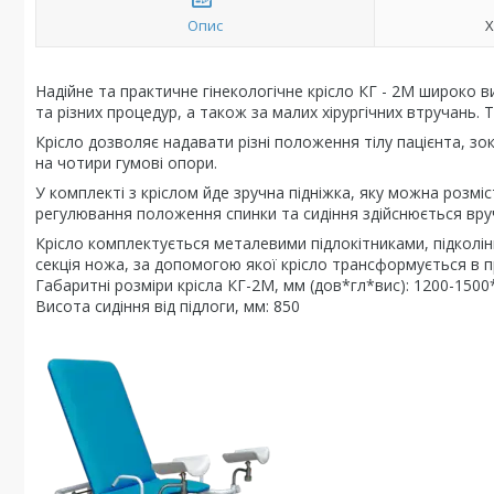
Опис
Х
Надійне та практичне гінекологічне крісло КГ - 2М широко 
та різних процедур, а також за малих хірургічних втручань
Крісло дозволяє надавати різні положення тілу пацієнта, з
на чотири гумові опори.
У комплекті з кріслом йде зручна підніжка, яку можна розміс
регулювання положення спинки та сидіння здійснюється вру
Крісло комплектується металевими підлокітниками, підколі
секція ножа, за допомогою якої крісло трансформується в п
Габаритні розміри крісла КГ-2М, мм (дов*гл*вис): 1200-150
Висота сидіння від підлоги, мм: 850