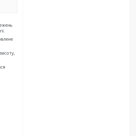
тежень
ії.
овлене
висоту,
ися