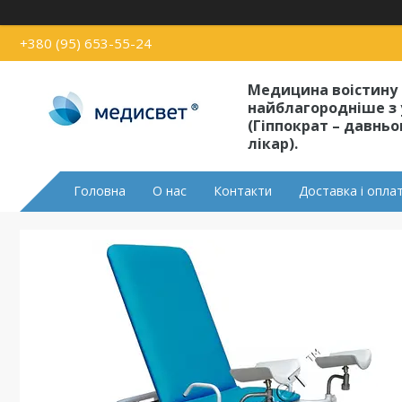
+380 (95) 653-55-24
Медицина воістину
найблагородніше з 
(Гіппократ – давнь
лікар).
Головна
О нас
Контакти
Доставка і опла