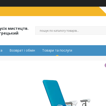
усіх мистецтв.
огрецький
та
Возврат і обмін
Товари та послуги