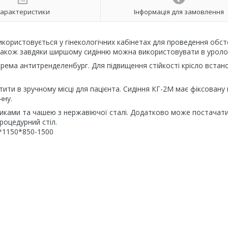
арактеристики
Інформація для замовлення
використовується у гінекологічних кабінетах для проведення обс
. Також завдяки ширшому сидінню можна використовувати в уролог
окрема антитренделенбург. Для підвищення стійкості крісло встан
тити в зручному місці для пацієнта. Сидіння КГ-2М має фіксовану 
чну.
никами та чашею з нержавіючої сталі. Додатково може постачат
роцедурний стіл.
0*1150*850-1500