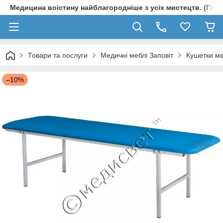
Медицина воістину найблагородніше з усіх мистецтв. (Гіпп
Товари та послуги
Медичні меблі Заповіт
Кушетки ме
–10%