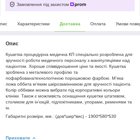
Замовлення під захистом
пис
Характеристики
Доставка
Оплата
Умови пове
Опис
Кушетка процедурна медична КП спеціально розроблена для
зручності роботи медичного персоналу з маніпуляціями над
пацієнтом. Хороше співвідношення ціни та якості. Кушетка
зроблена з металевого профілю та
пофарбованатехнологічною порошковою фарбою. М'яка
ложа оббита м'яким шкірозамінником для зручності пацієнта.
Колір оббивки можна вибрати під корпоративні кольори
клініки. Також є можливість оснащення кушетки штативом,
столиком для ін'єкцій, підлокітниками, упорами, ременями та
ін.
Габаритні розміри, мм.: (дов*шир*вис) - 1900*580*530
Приховати