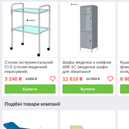
Столик інструментальний
Шафа медична з сейфом
Куше
СІ-5 (столик медичний
ШМ-1С (медична шафа
фізк
пересувний,
для зберігання
огля
маніпуляційний стіл)
медикаментів)
ліка
3 240
11 610
8 8
₴
₴
3 600 ₴
12 900 ₴
Купити
Купити
Подібні товари компанії