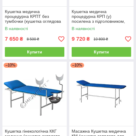
Кушетка медична
Кушетка медична
процедурна КРПТ без
процедурна КРП (у)
тумбочки (кушетка оглядова
посилена з підголовником,
медична)
що регулюється (оглядова
В наявності
В наявності
для кабінету лікаря)
7 650
9 720
₴
₴
8 500 ₴
10 800 ₴
Купити
Купити
–10%
–10%
Кушетка гінекологічна ККГ
Масажна Кушетка медична