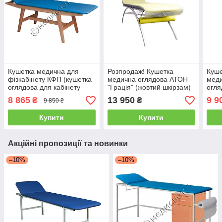
Кушетка медична для
Розпродаж! Кушетка
Куше
фізкабінету КФП (кушетка
медична оглядова АТОН
меди
оглядова для кабінету
"Грація" (жовтий шкірзам)
огля
лікаря)
ліка
8 865
13 950
9 9
₴
₴
9 850 ₴
Купити
Купити
Акційні пропозиції та новинки
–10%
–10%