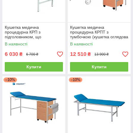
Кушетка медична
Кушетка медична
процедурна КРП з
процедурна КРПТ з
підголовником, що
тумбочкою (кушетка оглядова
регулюється (кушетка
для кабінету лікаря)
В наявності
В наявності
оглядова для кабінету лікаря)
6 030
12 510
₴
₴
6 700 ₴
13 900 ₴
Купити
Купити
–10%
–10%