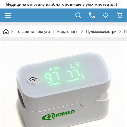
Медицина воістину найблагородніше з усіх мистецтв. (Гіпп
Товари та послуги
Кардіологія
Пульсоксиметри
П