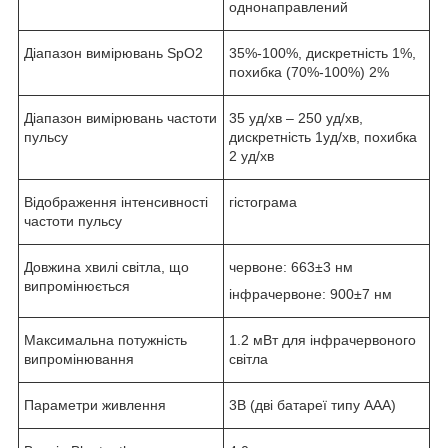
однонаправлений
Діапазон вимірювань SpO2
35%-100%, дискретність 1%,
похибка (70%-100%) 2%
Діапазон вимірювань частоти
35 уд/хв – 250 уд/хв,
пульсу
дискретність 1уд/хв, похибка
2 уд/хв
Відображення інтенсивності
гістограма
частоти пульсу
Довжина хвилі світла, що
червоне: 663±3 нм
випромінюється
інфрачервоне: 900±7 нм
Максимальна потужність
1.2 мВт для інфрачервоного
випромінювання
світла
Параметри живлення
3В (дві батареї типу ААА)