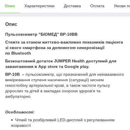
Опис
Характеристики
Доставка
Оплата
Умови п
Опис
Пульсоксиметр "БІОМЕД" ВР-10BB
Стежте за станом життєво-важливих показників пацієнта
зі свого смартфона за допомогою синхронізації
по Bluetooth
Безкоштовний дотаток JUMPER Health доступний для
завантаження в App store та Google play.
В
P-10В
–
пульсоксиметр, що призначений для неінвазивного
вимірювання ступеня насичення (сатурації) киснем
гемоглобіну артеріальної крові, а також частоти пульсу
дорослих та дітей в закладах охорони здоров’я та
амбулаторно.
Особливості:
Чіткий та розбірливий LED-дисплей з регулюванням
яскравості