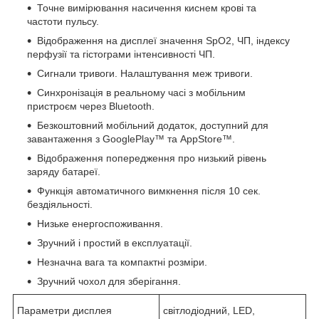
Точне вимірювання насичення киснем крові та
частоти пульсу.
Відображення на дисплеї значення SpO2, ЧП, індексу
перфузії та гістограми інтенсивності ЧП.
Сигнали тривоги. Налаштування меж тривоги.
Синхронізація в реальному часі з мобільним
пристроєм через Bluetooth.
Безкоштовний мобільний додаток, доступний для
завантаження з GooglePlay™ та AppStore™.
Відображення попередження про низький рівень
заряду батареї.
Функція автоматичного вимкнення після 10 сек.
бездіяльності.
Низьке енергоспоживання.
Зручний і простий в експлуатації.
Незначна вага та компактні розміри.
Зручний чохол для зберігання.
Параметри дисплея
світлодіодний, LED,