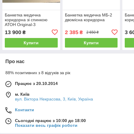
Банкетка медична
Банкетка медична МБ-2
Банк
коридорна зі спинкою
двомісна коридорна
кори
АТОН Original-3
13 900
2 385
3 6
₴
₴
2 650 ₴
Купити
Купити
Про нас
88% позитивних з 8 відгуків за рік
Працює з 20.10.2014
м. Київ
вул. Вiктора Некрасова, 3, Київ, Україна
Контакти
Сьогодні працює з 10:00 до 18:00
Показати весь графік роботи