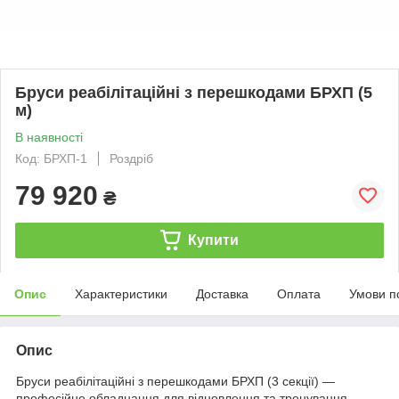
Бруси реабілітаційні з перешкодами БРХП (5
м)
В наявності
Код: БРХП-1
Роздріб
79 920
₴
Купити
Опис
Характеристики
Доставка
Оплата
Умови п
Опис
Бруси реабілітаційні з перешкодами БРХП (3 секції) —
професійне обладнання для відновлення та тренування