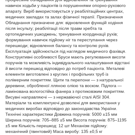
навичок ходьби у пацієнтів із порушеннями опорно-рухового
апарату. Виріб використовується у реабілітаційних центрах,
медичних закладах та залах фізичної терапії. Призначення
Обладнання призначене для: відновлення функцій ходіння
після інсульту; реабілітації після травм хребта та
ортопедичних ушкоджень; тренування координації рухів;
формування навичок підйому ніг та переступання через
перешкоди; відновлення балансу та контролю рухів.
Експлуатація здійснюється під наглядом медичного фахівця.
Конструктивні особливості Бруси мають регулювання висоти
поручнів та можливість індивідуального налаштування відстані
й висоти перешкод відповідно до потреб пацієнта. Металеві
елементи виготовлені з круглих і профільних труб із
полімерним покриттям. Щити та перепони — з натуральної
деревини, обробленої лляною олією та воском. Підлога —
ламінована вологостійка фанера з протиковзким покриттям.
Висувні направляючі — з нержавіючої сталі AISI 304.
Матеріали та комплектуючі дозволені для використання у
медичних виробах відповідно до законодавства України.
Технічні характеристики Довжина поручнів: 5000 ±15 мм
Ширина поручнів: 705–885 ±5 мм Висота поручнів: 875–1195
±5 мм Кількість перешкод: 12 шт Механізм підйому:
механічний (гвинтовий) Маса виробу: 135 ±0,5 кг