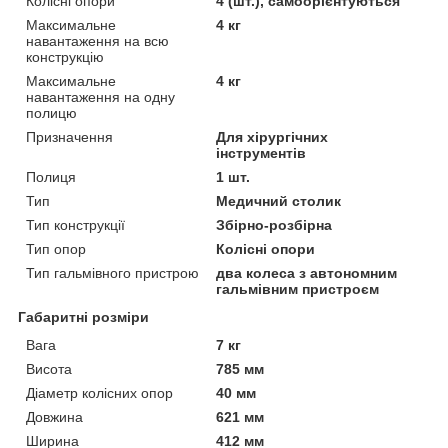
Колісні опори
4 (шт.), самоорієнтуються
Максимальне
4 кг
навантаження на всю
конструкцію
Максимальне
4 кг
навантаження на одну
полицю
Призначення
Для хірургічних
інструментів
Полиця
1 шт.
Тип
Медичний столик
Тип конструкції
Збірно-розбірна
Тип опор
Колісні опори
Тип гальмівного пристрою
два колеса з автономним
гальмівним пристроєм
Габаритні розміри
Вага
7 кг
Висота
785 мм
Діаметр колісних опор
40 мм
Довжина
621 мм
Ширина
412 мм