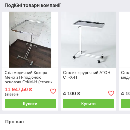
Подібні товари компанії
Стіл медичний Кохера-
Столик хірургічний АТОН
Стол
Мейо з H-подібною
СТ-Х-Н
мед
основою СтКМ-Н (столик
анестезіолога
11 947,50
₴
маніпуляційний
4 100
4 1
₴
13 275 ₴
пересувний)
Купити
Купити
Про нас