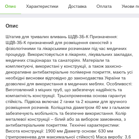
Опис
Характеристики
Доставка
Оплата
Умови п
Опис
Штатив для тривалих вливань ШДВ-3Б-К Призначення:
ШДВ-3Б-К призначений для розміщення ємностей з
фізіологічними та лікарськими розчинами під час медичних
процедур. Використовується в лікарнях, лікувальних закладах,
медичних стаціонарах та санаторіях. Матеріали та
комплектуючі, використані у конструкції, а також захисно-
декоративне антибактеріальне полімерне покриття, мають усі
необхідні висновки відповідно до законодавства України та
дозволені для використання в медичних меблях. Особливості:
Виготовлений з міцних труб, що забезпечує надійність та
компактність конструкції. Трьохпроменева основа гарантує
стійкість. Підвіска включає 2 гачки та 2 кошики для зручного
розміщення розчинів. Коліщатка діаметром 40 мм з гальмом
забезпечують мобільність та безпечне використання. Колір
металевої конструкції – білий або за вибором замовника, з
антибактеріальним покриттям. Технічні характеристики:
Висота конструкції: 1900 мм Діаметр основи: 630 мм
(трипроменева для максимальної стійкості) Маса виробу: 3,6