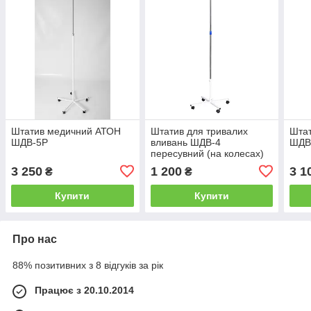
Штатив медичний АТОН
Штатив для тривалих
Шта
ШДВ-5Р
вливань ШДВ-4
ШДВ
пересувний (на колесах)
3 250
1 200
3 1
₴
₴
Купити
Купити
Про нас
88% позитивних з 8 відгуків за рік
Працює з 20.10.2014