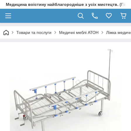
Медицина воістину найблагородніше з усіх мистецтв. (Гіпп
Товари та послуги
Медичні меблі АТОН
Ліжка медичн