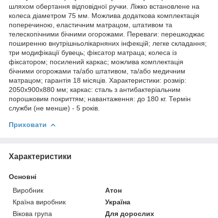
шляхом обертання відповідної ручки. Ліжко встановлене на
колеса діаметром 75 мм. Можлива додаткова комплектація
поперечиною, еластичним матрацом, штативом та
телескопічними бічними огорожами. Переваги: перешкоджає
поширенню внутрішньолікарняних інфекцій; легке складання;
три модифікації бувець; фіксатор матраца; колеса із
фіксатором; посилений каркас; можлива комплектація
бічними огорожами та/або штативом, та/або медичним
матрацом; гарантія 18 місяців. Характеристики: розмір:
2050х900х880 мм; каркас: сталь з антибактеріальним
порошковим покриттям; навантаження: до 180 кг. Термін
служби (не менше) - 5 років.
Приховати
Характеристики
Основні
Виробник
Атон
Країна виробник
Україна
Вікова група
Для дорослих