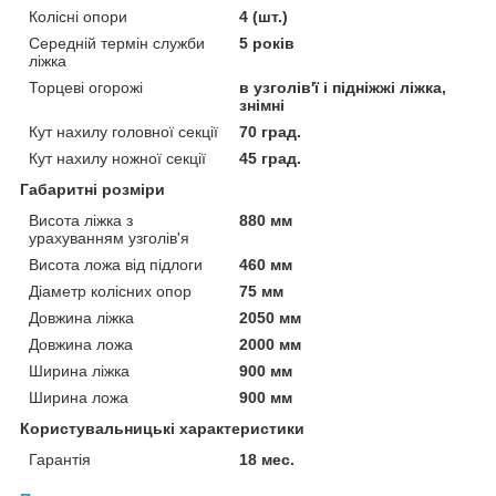
Колісні опори
4 (шт.)
Середній термін служби
5 років
ліжка
Торцеві огорожі
в узголів'ї і підніжжі ліжка,
знімні
Кут нахилу головної секції
70 град.
Кут нахилу ножної секції
45 град.
Габаритні розміри
Висота ліжка з
880 мм
урахуванням узголів'я
Висота ложа від підлоги
460 мм
Діаметр колісних опор
75 мм
Довжина ліжка
2050 мм
Довжина ложа
2000 мм
Ширина ліжка
900 мм
Ширина ложа
900 мм
Користувальницькі характеристики
Гарантія
18 мес.