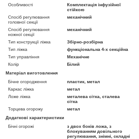
Особливості
Комплектація інфузійної
стійкою
Спосіб регулювання
механічний
головної секції
Спосіб регулювання
механічний
ножної секції
Тип конструкції ліжка
Збірно-розбірна
Тип ліжка
функціональна 4-х секційна
Тип управління
Механічне
Колір
Білий
Матеріал виготовлення
Бічне огородження
пластик, метал
Каркас ліжка
метал
Ложе ліжка
металева сітка, сталева
сітка
Торцева огорожу
метал
Додаткові характеристики
Бічні огорожі
з двох боків ложа, з
блокуванням довільного
регулювання, знімні, складні