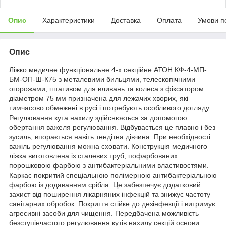
Опис
Характеристики
Доставка
Оплата
Умови п
Опис
Ліжко медичне функціональне 4-х секційне АТОН КФ-4-МП-
БМ-ОП-Ш-К75 з металевими бильцями, телескопічними
огорожами, штативом для вливань та колеса з фіксатором
діаметром 75 мм призначена для лежачих хворих, які
тимчасово обмежені в русі і потребують особливого догляду.
Регулювання кута нахилу здійснюється за допомогою
обертання важеля регулювання. Відбувається це плавно і без
зусиль, впорається навіть тендітна дівчина. При необхідності
важіль регулювання можна сховати. Конструкція медичного
ліжка виготовлена ​​із сталевих труб, пофарбованих
порошковою фарбою з антибактеріальними властивостями.
Каркас покритий спеціальною полімерною антибактеріальною
фарбою із додаванням срібла. Це забезпечує додатковий
захист від поширення лікарняних інфекцій та знижує частоту
санітарних обробок. Покриття стійке до дезінфекції і витримує
агресивні засоби для чищення. Передбачена можливість
безступінчастого регулювання кутів нахилу секцій основи