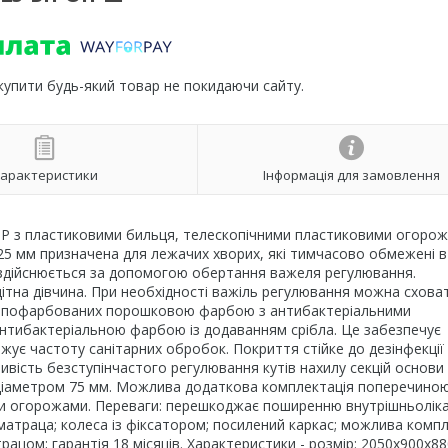
 купити будь-який товар не покидаючи сайту.
арактеристики
Інформація для замовлення
Р з пластиковими бильця, телескопічними пластиковими огорож
5 мм призначена для лежачих хворих, які тимчасово обмежені в р
здійснюється за допомогою обертання важеля регулювання.
дітна дівчина. При необхідності важіль регулювання можна сховат
руб, пофарбованих порошковою фарбою з антибактеріальними
нтибактеріальною фарбою із додаванням срібла. Це забезпечує
жує частоту санітарних обробок. Покриття стійке до дезінфекції 
вість безступінчастого регулювання кутів нахилу секцій основ
а діаметром 75 мм. Можлива додаткова комплектація поперечиною
и огорожами. Переваги: перешкоджає поширенню внутрішньолік
р матраца; колеса із фіксатором; посилений каркас; можлива комп
ом; гарантія 18 місяців. Характеристики - розмір: 2050х900х880