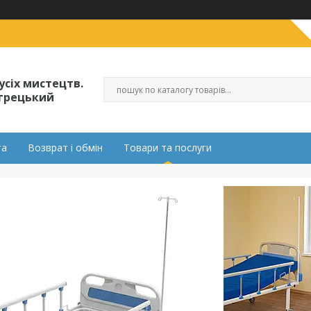
усіх мистецтв.
огрецький
та
Возврат і обмін
Товари та послуги