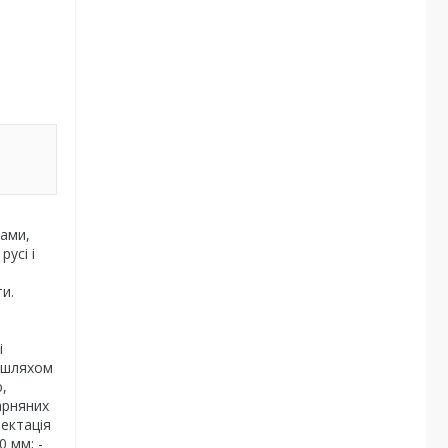
ами,
усі і
и.
і
и шляхом
,
арняних
лектація
 мм; -