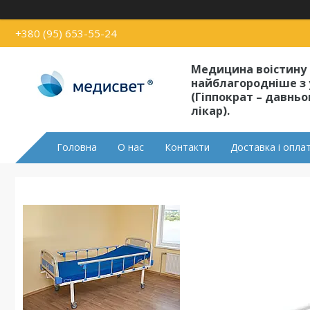
+380 (95) 653-55-24
Медицина воістину
найблагородніше з 
(Гіппократ – давнь
лікар).
Головна
О нас
Контакти
Доставка і опла