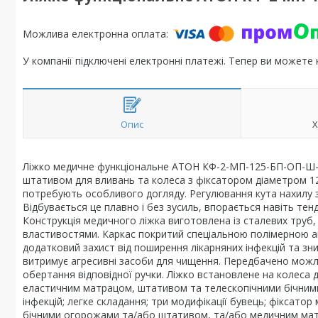
У компанії підключені електронні платежі. Тепер ви можете
Опис
Х
Ліжко медичне функціональне АТОН КФ-2-МП-125-БП-ОП-Ш-
штативом для вливань та колеса з фіксатором діаметром 12
потребують особливого догляду. Регулювання кута нахилу 
Відбувається це плавно і без зусиль, впорається навіть тен
Конструкція медичного ліжка виготовлена ​​із сталевих т
властивостями. Каркас покритий спеціальною полімерною а
додатковий захист від поширення лікарняних інфекцій та зни
витримує агресивні засоби для чищення. Передбачено можли
обертання відповідної ручки. Ліжко встановлене на колес
еластичним матрацом, штативом та телескопічними бічним
інфекцій; легке складання; три модифікації бувець; фіксато
бічними огорожами та/або штативом, та/або медичним матрац