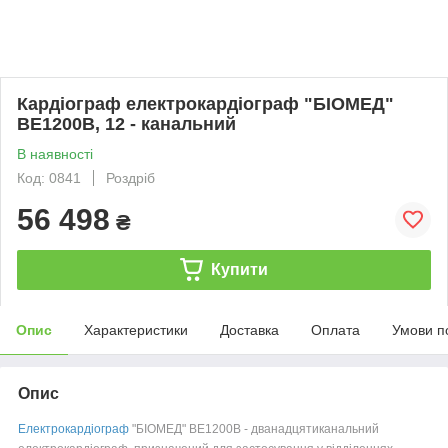
Кардіограф електрокардіограф "БІОМЕД"
ВЕ1200В, 12 - канальний
В наявності
Код: 0841
Роздріб
56 498
₴
Купити
Опис
Характеристики
Доставка
Оплата
Умови п
Опис
Електрокардіограф
"БІОМЕД" ВЕ1200В - дванадцятиканальний