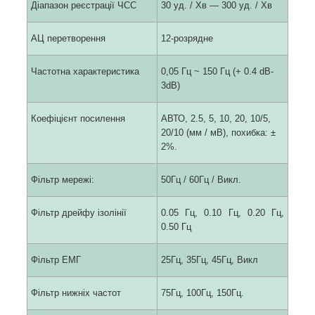
Діапазон реєстрації ЧСС
30 уд. / Хв ― 300 уд. / Хв
АЦ перетворення
12-розрядне
Частотна характеристика
0,05 Гц ~ 150 Гц (+ 0.4 dB-
3dB)
Коефіцієнт посилення
АВТО, 2.5, 5, 10, 20, 10/5,
20/10 (мм / мВ), похибка: ±
2%.
Фільтр мережі:
50Гц / 60Гц / Викл.
Фільтр дрейфу ізолінії
0.05 Гц, 0.10 Гц, 0.20 Гц,
0.50 Гц
Фільтр ЕМГ
25Гц, 35Гц, 45Гц, Викл
Фільтр нижніх частот
75Гц, 100Гц, 150Гц.