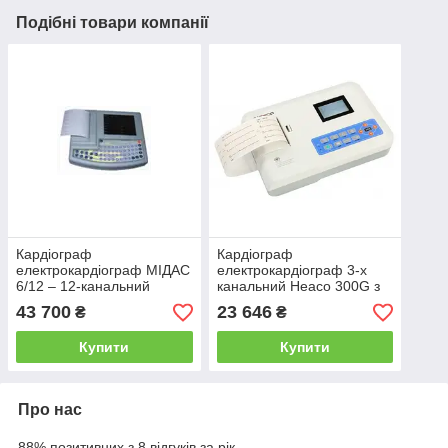
Подібні товари компанії
Кардіограф
Кардіограф
електрокардіограф МІДАС
електрокардіограф 3-х
6/12 – 12-канальний
канальний Heaco 300G з
електрокардіограф
монохромним екраном
43 700
23 646
₴
₴
Купити
Купити
Про нас
88% позитивних з 8 відгуків за рік