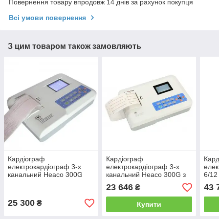
Повернення товару впродовж 14 днів за рахунок покупця
Всі умови повернення
З цим товаром також замовляють
Кардіограф
Кардіограф
Кард
електрокардіограф 3-х
електрокардіограф 3-х
елек
канальний Heaco 300G
канальний Heaco 300G з
6/12
монохромним екраном
елек
23 646
43 
₴
25 300
₴
Купити