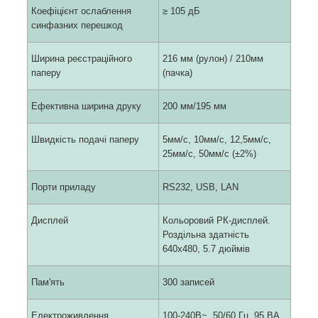
Коефіцієнт ослаблення
≥ 105 дБ
синфазних перешкод
Ширина реєстраційного
216 мм (рулон) / 210мм
паперу
(пачка)
Ефективна ширина друку
200 мм/195 мм
Швидкість подачі паперу
5мм/с, 10мм/с, 12,5мм/с,
25мм/с, 50мм/с (±2%)
Порти приладу
RS232, USB, LAN
Дисплей
Кольоровий РК-дисплей.
Роздільна здатність
640х480, 5.7 дюймів
Пам'ять
300 записей
Електроживлення
100-240В~, 50/60 Гц, 95 ВА