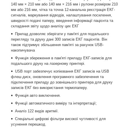
140 мм × 210 мм або 140 мм × 216 мм і рулони розміром 210
мм або 216 мм, чітка та точна 12-канальна реєстрація ЕКГ-
сигналів, маркування відводів, налаштування посилення,
швидкості подачі паперу, введення інформації пацієнта та
складання звіту щодо аналізу цих ЕКГ
Прилад дозволяє зберігати у пам'яті для подальшого
перегляду та друку дані 300 записів ЕКГ пацієнтів. Він
також підтримує збільшення пам'яті за рахунок USB-
накопичувача
Функція збереження в пам'яті приладу ЕКГ-записів для
подальшого друку на лазерному принтері.
USB порт забезпечує копіювання ЕКГ записів на USB
флеш диск, оновлення програмного забезпечення та
підключення приладу до зовнішнього принтера для друку
записів ЕКГ без використання термопаперу.
Функція авто виключення.
Функції автоматичного виміру та інтерпретації;
Аналіз 122 видів аритмії.
Спеціальні цифрові фільтри високої чутливості для
усунення перешкод.