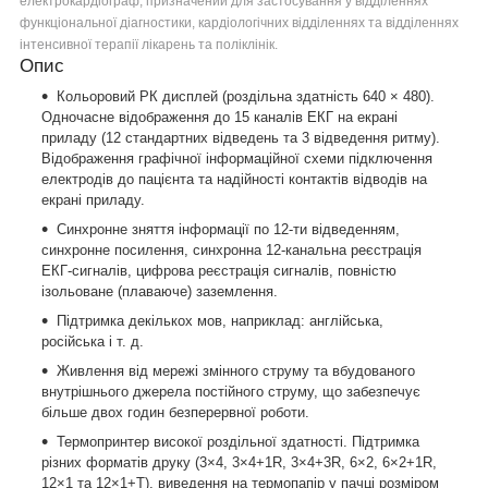
електрокардіограф, призначений для застосування у відділеннях
функціональної діагностики, кардіологічних відділеннях та відділеннях
інтенсивної терапії лікарень та поліклінік.
Опис
Кольоровий РК дисплей (роздільна здатність 640 × 480).
Одночасне відображення до 15 каналів ЕКГ на екрані
приладу (12 стандартних відведень та 3 відведення ритму).
Відображення графічної інформаційної схеми підключення
електродів до пацієнта та надійності контактів відводів на
екрані приладу.
Синхронне зняття інформації по 12-ти відведенням,
синхронне посилення, синхронна 12-канальна реєстрація
ЕКГ-сигналів, цифрова реєстрація сигналів, повністю
ізольоване (плаваюче) заземлення.
Підтримка декількох мов, наприклад: англійська,
російська і т. д.
Живлення від мережі змінного струму та вбудованого
внутрішнього джерела постійного струму, що забезпечує
більше двох годин безперервної роботи.
Термопринтер високої роздільної здатності. Підтримка
різних форматів друку (3×4, 3×4+1R, 3×4+3R, 6×2, 6×2+1R,
12×1 та 12×1+T), виведення на термопапір у пачці розміром