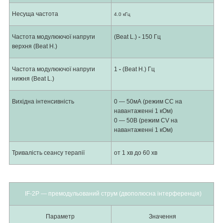
Несуща частота
4.0 кГц
Частота модулюючої напруги
(Beat L.)
-
150 Гц
верхня (Beat H.)
Частота модулюючої напруги
1
-
(Beat H.) Гц
нижня (Beat L.)
Вихідна інтенсивність
0 ― 50мА (режим CC на
навантаженні 1 кОм)
0 ― 50В (режим CV на
навантаженні 1 кОм)
Тривалість сеансу терапії
от 1 хв до 60 хв
IF-2P ― премодульований струм (двополюсна інтерференція)
Параметр
Значення