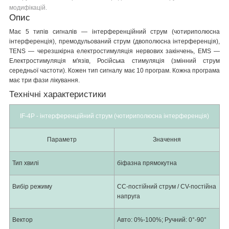
модифікацій.
Опис
Має 5 типів сигналів ― інтерференційний струм (чотириполюсна
інтерференція), премодульований струм (двополюсна інтерференція),
TENS ― черезшкірна електростимуляція нервових закінчень, EMS ―
Електростимуляція м'язів, Російська стимуляція (змінний струм
середньої частоти). Кожен тип сигналу має 10 програм. Кожна програма
має три фази лікування.
Технічні характеристики
IF-4P - інтерференційний струм (чотириполюсна інтерференція)
Параметр
Значення
Тип хвилі
біфазна прямокутна
Вибір режиму
CC-постійний струм / CV-постійна
напруга
Вектор
Авто: 0%-100%; Ручний: 0°-90°