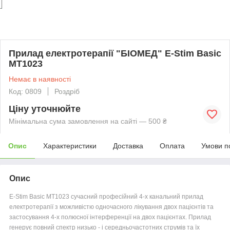
Прилад електротерапії "БІОМЕД" E-Stim Basic
MT1023
Немає в наявності
Код: 0809
Роздріб
Ціну уточнюйте
Мінімальна сума замовлення на сайті — 500 ₴
Опис
Характеристики
Доставка
Оплата
Умови п
Опис
E-Stim Basic MT1023 сучасний професійний 4-х канальний прилад
електротерапії з можливістю одночасного лікування двох пацієнтів та
застосування 4-х полюсної інтерференції на двох пацієнтах. Прилад
генерує повний спектр низько - і середньочастотних струмів та їх