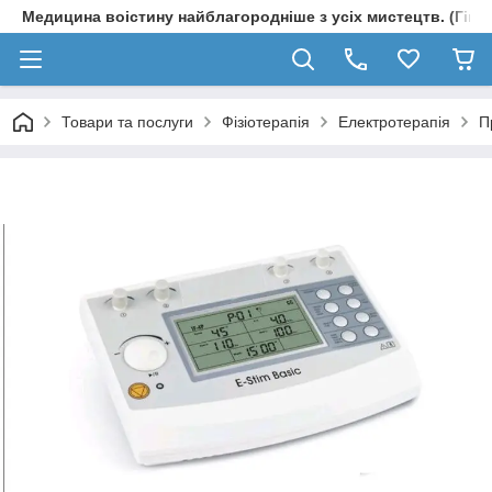
Медицина воістину найблагородніше з усіх мистецтв. (Гіпп
Товари та послуги
Фізіотерапія
Електротерапія
П