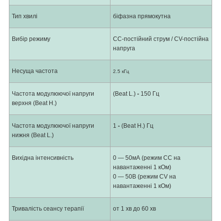
Тип хвилі
біфазна прямокутна
Вибір режиму
CC-постійний струм / CV-постійна
напруга
Несуща частота
2.5 кГц
Частота модулюючої напруги
(Beat L.)
-
150 Гц
верхня (Beat H.)
Частота модулюючої напруги
1
-
(Beat H.) Гц
нижня (Beat L.)
Вихідна інтенсивність
0 ― 50мА (режим CC на
навантаженні 1 кОм)
0 ― 50В (режим CV на
навантаженні 1 кОм)
Тривалість сеансу терапії
от 1 хв до 60 хв