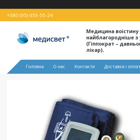
+380 (95) 653-55-24
Медицина воістину
найблагородніше з 
(Гіппократ – давнь
лікар).
Головна
О нас
Контакти
Доставка і опла