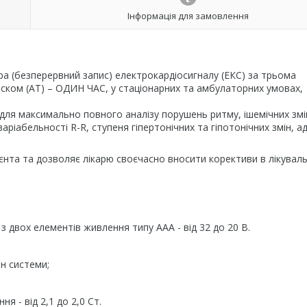
Інформація для замовлення
а (безперервний запис) електрокардіосигналу (ЕКС) за трьома
ском (АТ) – ОДИН ЧАС, у стаціонарних та амбулаторних умовах,
для максимально повного аналізу порушень ритму, ішемічних змі
аріабельності R-R, ступеня гіпертонічних та гіпотонічних змін, ад
єнта та дозволяє лікарю своєчасно вносити корективи в лікувал
 двох елементів живлення типу ААА - від 32 до 20 В.
ан системи;
 - від 2,1 до 2,0 Ст.