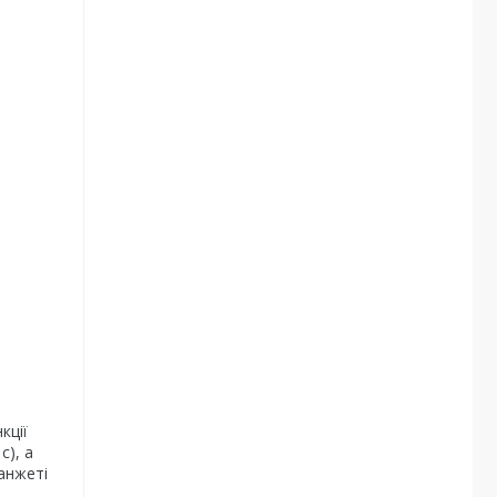
кції
с), а
манжеті