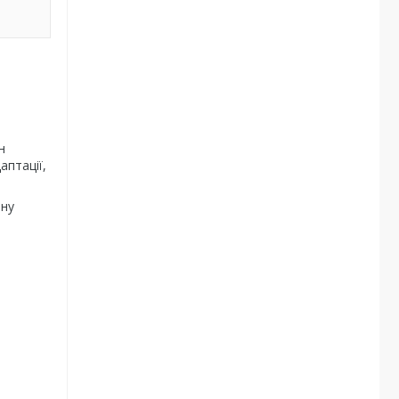
н
аптації,
ьну