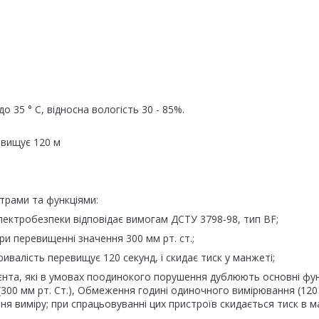
о 35 ° С, відносна вологість 30 - 85%.
евищує 120 м
трами та функціями:
лектробезпеки відповідає вимогам ДСТУ 3798-98, тип BF;
ри перевищенні значення 300 мм рт. ст.;
валість перевищує 120 секунд, і скидає тиск у манжеті;
нта, які в умовах поодинокого порушення дублюють основні фун
00 мм рт. Ст.), Обмеження годині одиночного вимірювання (120 
ня виміру; при спрацьовуванні цих пристроїв скидається тиск в 