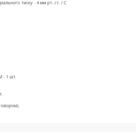
льного тиску - 4 мм рт. ст. / С.
 - 1 шт.
т.
говором).