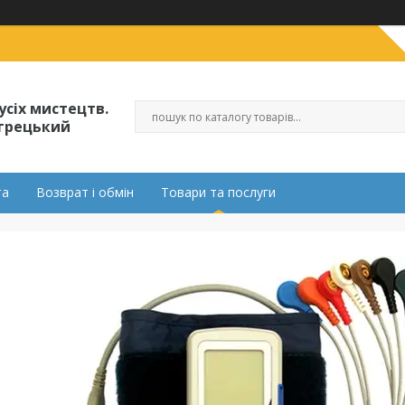
усіх мистецтв.
огрецький
та
Возврат і обмін
Товари та послуги