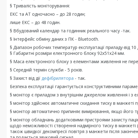
§ Тривалість моніторування:
ЕКС та АТ одночасно – до 28 годин;
лише ЕКС – до 48 годин.
§ Вбудований календар та годинник реального часу -так.
§ Інтерфейс обміну даних з ПК - Bluetooth.
§ Діапазон робочих температур експлуатації приладу-від 10 д
§ Габаритні розміри електронного блоку 92х51х24 мм.
§ Маса електронного блоку з елементами живлення не пер
§ Середній термін служби - 5 років.
§ Захист від дії
дефібрилятора
- так.
Безпека експлуатації гарантується конструктивними параме
§ монітор є приладом з внутрішнім джерелом живлення і з е
§ монітор здійснює автоматичне скидання тиску в манжеті п
§ монітор автоматично припиняє вимірювання, якщо його три
§ монітор обладнань додатковими пристроями захисту паціє
щодо неможливості створення надмірного тиску в манжеті (3
також швидкої декомпресії повітря з манжети після закінчен
та подається звуковий сигнал.