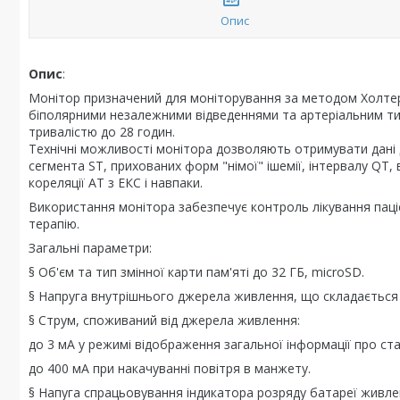
Опис
Опис
:
Монітор призначений для моніторування за методом Холтер
біполярними незалежними відведеннями та артеріальним ти
тривалістю до 28 годин.
Технічні можливості монітора дозволяють отримувати дані 
сегмента ST, прихованих форм "німої" ішемії, інтервалу QT, в
кореляції АТ з ЕКС і навпаки.
Використання монітора забезпечує контроль лікування паці
терапію.
Загальні параметри:
§ Об'єм та тип змінної карти пам'яті до 32 ГБ, microSD.
§ Напруга внутрішнього джерела живлення, що складається з
§ Струм, споживаний від джерела живлення:
до 3 мА у режимі відображення загальної інформації про ст
до 400 мА при накачуванні повітря в манжету.
§ Напуга спрацьовування індикатора розряду батареї живлення